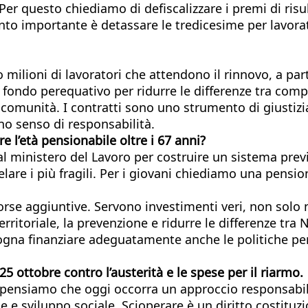
Per questo chiediamo di defiscalizzare i premi di risul
tanto importante è detassare le tredicesime per lavora
o milioni di lavoratori che attendono il rinnovo, a par
 fondo perequativo per ridurre le differenze tra com
a comunità. I contratti sono uno strumento di giustizi
ino senso di responsabilità.
e l’età pensionabile oltre i 67 anni?
 al ministero del Lavoro per costruire un sistema pre
elare i più fragili. Per i giovani chiediamo una pensio
orse aggiuntive. Servono investimenti veri, non solo n
ritoriale, la prevenzione e ridurre le differenze tra N
gna finanziare adeguatamente anche le politiche per 
5 ottobre contro l’austerità e le spese per il riarmo.
Noi pensiamo che oggi occorra un approccio responsab
e e sviluppo sociale. Scioperare è un diritto costitu