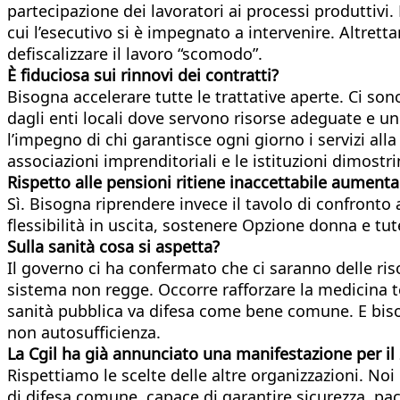
partecipazione dei lavoratori ai processi produttivi. 
cui l’esecutivo si è impegnato a intervenire. Altret
defiscalizzare il lavoro “scomodo”.
È fiduciosa sui rinnovi dei contratti?
Bisogna accelerare tutte le trattative aperte. Ci son
dagli enti locali dove servono risorse adeguate e un
l’impegno di chi garantisce ogni giorno i servizi all
associazioni imprenditoriali e le istituzioni dimostr
Rispetto alle pensioni ritiene inaccettabile aumentar
Sì. Bisogna riprendere invece il tavolo di confronto
flessibilità in uscita, sostenere Opzione donna e tut
Sulla sanità cosa si aspetta?
Il governo ci ha confermato che ci saranno delle ris
sistema non regge. Occorre rafforzare la medicina ter
sanità pubblica va difesa come bene comune. E biso
non autosufficienza.
La Cgil ha già annunciato una manifestazione per il 2
Rispettiamo le scelte delle altre organizzazioni. 
di difesa comune, capace di garantire sicurezza, pac