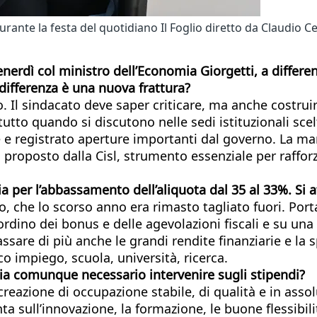
urante la festa del quotidiano Il Foglio diretto da Claudio C
rdì col ministro dell’Economia Giorgetti, a differenza
differenza è una nuova frattura?
Il sindacato deve saper criticare, ma anche costruire
tutto quando si discutono nelle sedi istituzionali sce
 registrato aperture importanti dal governo. La mano
à proposto dalla Cisl, strumento essenziale per raffo
glia per l’abbassamento dell’aliquota dal 35 al 33%. S
, che lo scorso anno era rimasto tagliato fuori. Port
iordino dei bonus e delle agevolazioni fiscali e su una
assare di più anche le grandi rendite finanziarie e l
o impiego, scuola, università, ricerca.
, sia comunque necessario intervenire sugli stipendi?
 creazione di occupazione stabile, di qualità e in asso
nta sull’innovazione, la formazione, le buone flessibi