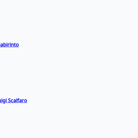
labirinto
igi Scalfaro