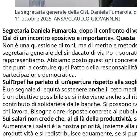
La segretaria generale della Cisl, Daniela Fumarola, d
11 ottobre 2025. ANSA/CLAUDIO GIOVANNINI
Segretaria Daniela Fumarola, dopo il confronto di vene
Cisl di un incontro «positivo e importante». Questa 
Non è una questione di toni, ma di merito e metodo. 
segretaria generale del sindacato di via Po -, soprat
rappresentiamo. Abbiamo posto questioni concrete e
che punti a costruire quel Patto della responsabilit
partecipazione democratica.
Sull’Irpef ha parlato di un’apertura rispetto alla so
È un segnale di equità sostenere anche il ceto medio
è un obiettivo possibile se si interviene anche sul r
contributo di solidarietà dalle banche. Si possono t
chi lavora. Bisogna dare risposte concrete al pubblic
Sui salari non crede che, al di là della produttività
Aumentare i salari è la nostra priorità, insieme alla
produttività e si redistribuisce equamente, se si pu