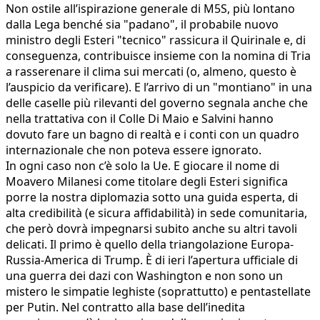
Non ostile all’ispirazione generale di M5S, più lontano
dalla Lega benché sia "padano", il probabile nuovo
ministro degli Esteri "tecnico" rassicura il Quirinale e, di
conseguenza, contribuisce insieme con la nomina di Tria
a rasserenare il clima sui mercati (o, almeno, questo è
l’auspicio da verificare). E l’arrivo di un "montiano" in una
delle caselle più rilevanti del governo segnala anche che
nella trattativa con il Colle Di Maio e Salvini hanno
dovuto fare un bagno di realtà e i conti con un quadro
internazionale che non poteva essere ignorato.
In ogni caso non c’è solo la Ue. E giocare il nome di
Moavero Milanesi come titolare degli Esteri significa
porre la nostra diplomazia sotto una guida esperta, di
alta credibilità (e sicura affidabilità) in sede comunitaria,
che però dovrà impegnarsi subito anche su altri tavoli
delicati. Il primo è quello della triangolazione Europa-
Russia-America di Trump. È di ieri l’apertura ufficiale di
una guerra dei dazi con Washington e non sono un
mistero le simpatie leghiste (soprattutto) e pentastellate
per Putin. Nel contratto alla base dell’inedita