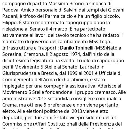
compagno di partito Massimo Bitonci a sindaco di
Padova. Amico personale di Salvini dai tempi dei Giovani
Padani, è tifoso del Parma calcio e ha un figlio piccolo,
Filippo. È stato riconfermato capogruppo dopo la
rielezione al Senato il 4 marzo. E ha partecipato
attivamente ai lavori del tavolo tecnico che ha redatto il
'contratto di governo del cambiamentò M5s-Lega.
Infrastrutture e Trasporti:
Danilo
Toninelli
(M5S)Nato a
Soresina, Cremona, il 2 agosto 1974, dall'inizio della
diciottesima legislatura ha svolto il ruolo di capogruppo
per il Movimento 5 Stelle al Senato. Laureato in
Giurisprudenza a Brescia, dal 1999 al 2001 è Ufficiale di
Complemento dell'Arma dei Carabinieri, è stato
impiegato per una compagnia assicurativa. Aderisce al
Movimento 5 Stelle fondandone il gruppo cremasco. Alle
amministrative 2012 si candida consigliere comunale a
Crema, ma ottiene 9 preferenze e non viene pertanto
eletto. Alle elezioni politiche del 2013 viene eletto
deputato; per due anni è stato vicepresidente della I
Commissione (Affari Costituzionali della Presidenza del