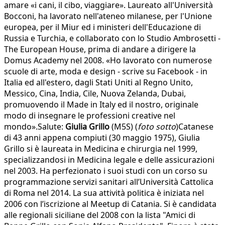
amare «i cani, il cibo, viaggiare». Laureato all'Università
Bocconi, ha lavorato nell'ateneo milanese, per l'Unione
europea, per il Miur ed i ministeri dell'Educazione di
Russia e Turchia, e collaborato con lo Studio Ambrosetti -
The European House, prima di andare a dirigere la
Domus Academy nel 2008. «Ho lavorato con numerose
scuole di arte, moda e design - scrive su Facebook - in
Italia ed all'estero, dagli Stati Uniti al Regno Unito,
Messico, Cina, India, Cile, Nuova Zelanda, Dubai,
promuovendo il Made in Italy ed il nostro, originale
modo di insegnare le professioni creative nel
mondo».Salute:
Giulia Grillo
(M5S) (
foto sotto
)Catanese
di 43 anni appena compiuti (30 maggio 1975), Giulia
Grillo si è laureata in Medicina e chirurgia nel 1999,
specializzandosi in Medicina legale e delle assicurazioni
nel 2003. Ha perfezionato i suoi studi con un corso su
programmazione servizi sanitari all’Università Cattolica
di Roma nel 2014. La sua attività politica è iniziata nel
2006 con l’iscrizione al Meetup di Catania. Si è candidata
alle regionali siciliane del 2008 con la lista "Amici di