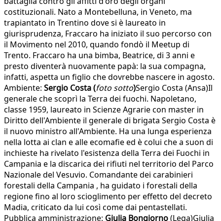
battaglia contro gli affitti d'oro degli organi
costituzionali. Nato a Montebelluna, in Veneto, ma
trapiantato in Trentino dove si è laureato in
giurisprudenza, Fraccaro ha iniziato il suo percorso con
il Movimento nel 2010, quando fondò il Meetup di
Trento. Fraccaro ha una bimba, Beatrice, di 3 anni e
presto diventerà nuovamente papà: la sua compagna,
infatti, aspetta un figlio che dovrebbe nascere in agosto.
Ambiente:
Sergio Costa (
foto sotto
)
Sergio Costa (Ansa)Il
generale che scoprì la Terra dei fuochi. Napoletano,
classe 1959, laureato in Scienze Agrarie con master in
Diritto dell'Ambiente il generale di brigata Sergio Costa è
il nuovo ministro all'Ambiente. Ha una lunga esperienza
nella lotta ai clan e alle ecomafie ed è colui che a suon di
inchieste ha rivelato l'esistenza della Terra dei Fuochi in
Campania e la discarica dei rifiuti nel territorio del Parco
Nazionale del Vesuvio. Comandante dei carabinieri
forestali della Campania , ha guidato i forestali della
regione fino al loro scioglimento per effetto del decreto
Madia, criticato da lui così come dai pentastellati.
Pubblica amministrazione:
Giulia Bongiorno
(Lega)Giulia