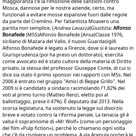
maggioranza c’è la rimozione delle sanzioni contro
Mosca, dannose per le nostre aziende, certo, ma
funzionali a evitare mosse espansive fuori dalle regole
da parte del Cremlino. Per l’atlantista Moavero una
partita non semplice. (
Andrea Lavazza
)Giustizia:
Alfonso
Bonafede
(M5S)Alfonso Bonafede (Ansa)Classe 1976,
siciliano di Mazara del Vallo, il nuovo Guardasigilli
Alfonso Bonafede è legato a Firenze, dove si è laureato in
Giurisprudenza (poi ha preso un dottorato), esercita
come avvocato ed è stato cultore della materia di Diritto
privato, la stessa del professor Giuseppe Conte, di cui si
dice sia stato il primo sponsor nei rapporti con M5s. Nel
2006 è entrato nel gruppo "Amici di Beppe Grillo". Nel
2009 si è candidato a sindaco racimolando l’1,82% dei
voti al primo turno (Matteo Renzi, eletto poi al
ballottaggio, prese il 47%). È deputato dal 2013. Nella
scorsa legislatura, ha sostenuto la legge sul divorzio
breve e votato contro la riforma penale. La tenacia gli è
valsa il soprannome di «Mr Wolf» (come un personaggio
del film «Pulp fiction»), perché lo chiamano ogni volta
che c’è da risolvere un problema. A via Arenula porterà le