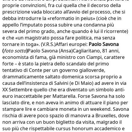
proprie convinzioni, fra cui quella che il decorso della
prescrizione vada bloccato all’avvio del processo, che si
debba introdurre la «reformatio in peius» (cioè che in
appello l’imputato possa subire una condanna più
severa del primo grado, anche quando è lui il ricorrente)
e che «un magistrato possa fare politica, ma senza
tornare in toga». (V.R.S.)Affari europei:
Paolo Savona
(
foto sotto
)
Paolo Savona (Ansa)Cagliaritano, 81 anni,
economista di fama, già ministro con Ciampi, carattere
forte – è stato la pietra dello scandalo del primo
tentativo di Conte per un governo gialloverde,
drammaticamente saltato domenica scorsa proprio a
causa dell’insistenza di Salvini (e Di Maio) ad avere in via
XX Settembre quello che era diventato un simbolo anti-
euro inaccettabile per Mattarella. Forse Savona ha solo
lasciato dire, e non aveva in animo di attuare il piano per
stampare lire e cambiare moneta in un weekend. Savona
rischia di avere poco spazio di manovra a Bruxelles, dove
non arriva con un buon biglietto da visita, malgrado il
suo più che rispettabile cursus honorum accademico e