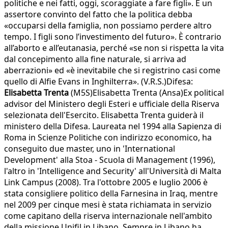
politiche e nei fatti, oggi, scoraggiate a fare figli». È un
assertore convinto del fatto che la politica debba
«occuparsi della famiglia, non possiamo perdere altro
tempo. I figli sono l’investimento del futuro». È contrario
all’aborto e all’eutanasia, perché «se non si rispetta la vita
dal concepimento alla fine naturale, si arriva ad
aberrazioni» ed «è inevitabile che si registrino casi come
quello di Alfie Evans in Inghilterra». (V.R.S.)Difesa:
Elisabetta Trenta
(M5S)Elisabetta Trenta (Ansa)Ex political
advisor del Ministero degli Esteri e ufficiale della Riserva
selezionata dell'Esercito. Elisabetta Trenta guiderà il
ministero della Difesa. Laureata nel 1994 alla Sapienza di
Roma in Scienze Politiche con indirizzo economico, ha
conseguito due master, uno in 'International
Development' alla Stoa - Scuola di Management (1996),
l'altro in 'Intelligence and Security' all'Università di Malta
Link Campus (2008). Tra l'ottobre 2005 e luglio 2006 è
stata consigliere politico della Farnesina in Iraq, mentre
nel 2009 per cinque mesi è stata richiamata in servizio
come capitano della riserva internazionale nell'ambito
della missione Unifil in Libano. Sempre in Libano ha