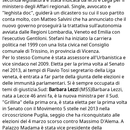
seconda legislatura è stata indicata da M5s e Lega per il
ministero degli Affari regionali. Single, avvocato e
"leghista doc", guiderà un dicastero su cui il suo partito
conta molto, con Matteo Salvini che ha annunciato che il
nuovo governo proseguirà la trattativa sull'autonomia
avviata dalle Regioni Lombardia, Veneto ed Emilia con
l'esecutivo Gentiloni. Stefani ha iniziato la carriera
politica nel 1999 con una lista civica nel Consiglio
comunale di Trissino, in provincia di Vicenza.
Per lo stesso Comune è stata assessore all'Urbanistica e
vice sindaco nel 2009. Eletta per la prima volta al Senato
nel 2013, ai tempi di Flavio Tosi segretario della Liga
veneta, è entrata a far parte della giunta delle elezioni e
delle immunità parlamentari. Si è sempre occupata di
temi di giustizia.Sud:
Barbara Lezzi
(M5S)Barbara Lezzi,
nata a Lecce 46 anni fa, è la nuova ministra per il Sud.
"Grillina" della prima ora, è stata eletta per la prima volta
in Senato con il Movimento 5 stelle nel 2013 nella
circoscrizione Puglia, seggio che ha riconquistato alle
elezioni del 4 marzo scorso contro Massimo D'Alema. A
Palazzo Madama è stata vice presidente della