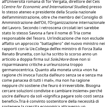
all’Università romana di Tor Vergata, direttore del Ceis
(
Centre for Economic and International Studies
) presso
lo stesso ateneo e presidente della Scuola nazionale
dell’amministrazione, oltre che membro del Consiglio di
Amministrazione dell’Oil, l’Organizzazione internazionale
del Lavoro. Secondo i retroscena circolati ieri sarebbe
stato lo stesso Savona a fare il nome di Tria come
responsabile del Tesoro. Un’indicazione che non esclude
affatto un approccio "battagliero" del nuovo ministro nei
rapporti con la Ue.Collega dell’ex ministro di Forza Italia
Renato Brunetta, con lui ha scritto lo scorso anno un
articolo a doppia firma sul
Sole24ore
dove non si
risparmiavano critiche a un’eurozona troppo
germanocentrica. Quanto alla moneta unica «non ha
ragione chi invoca l’uscita dall’euro senza se e senza ma
come panacea di tutti i mali», ma non ha ragione
neppure chi sostiene che l’euro è irreversibile. Bisogna
cercare soluzioni condivise e cambiare insieme» perché
uscire dall’euro da soli «significa pagare solo costi senza
benefici».Tria è convinto sostenitore della necessità di
sostenere la crescita economica attraverso un