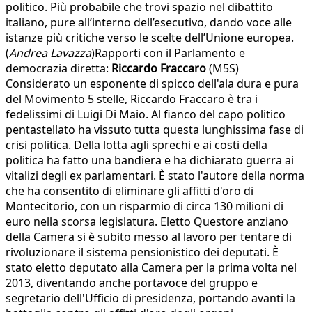
politico. Più probabile che trovi spazio nel dibattito
italiano, pure all’interno dell’esecutivo, dando voce alle
istanze più critiche verso le scelte dell’Unione europea.
(
Andrea Lavazza
)Rapporti con il Parlamento e
democrazia diretta:
Riccardo Fraccaro
(M5S)
Considerato un esponente di spicco dell'ala dura e pura
del Movimento 5 stelle, Riccardo Fraccaro è tra i
fedelissimi di Luigi Di Maio. Al fianco del capo politico
pentastellato ha vissuto tutta questa lunghissima fase di
crisi politica. Della lotta agli sprechi e ai costi della
politica ha fatto una bandiera e ha dichiarato guerra ai
vitalizi degli ex parlamentari. È stato l'autore della norma
che ha consentito di eliminare gli affitti d'oro di
Montecitorio, con un risparmio di circa 130 milioni di
euro nella scorsa legislatura. Eletto Questore anziano
della Camera si è subito messo al lavoro per tentare di
rivoluzionare il sistema pensionistico dei deputati. È
stato eletto deputato alla Camera per la prima volta nel
2013, diventando anche portavoce del gruppo e
segretario dell'Ufficio di presidenza, portando avanti la