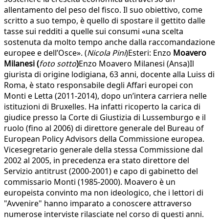
allentamento del peso del fisco. Il suo obiettivo, come
scritto a suo tempo, è quello di spostare il gettito dalle
tasse sui redditi a quelle sui consumi «una scelta
sostenuta da molto tempo anche dalla raccomandazione
europee e dell’Osce». (
Nicola Pini
)Esteri: Enzo
Moavero
Milanesi (
foto sotto
)
Enzo Moavero Milanesi (Ansa)Il
giurista di origine lodigiana, 63 anni, docente alla Luiss di
Roma, è stato responsabile degli Affari europei con
Monti e Letta (2011-2014), dopo un’intera carriera nelle
istituzioni di Bruxelles. Ha infatti ricoperto la carica di
giudice presso la Corte di Giustizia di Lussemburgo e il
ruolo (fino al 2006) di direttore generale del Bureau of
European Policy Advisors della Commissione europea.
Vicesegretario generale della stessa Commissione dal
2002 al 2005, in precedenza era stato direttore del
Servizio antitrust (2000-2001) e capo di gabinetto del
commissario Monti (1985-2000). Moavero è un
europeista convinto ma non ideologico, che i lettori di
"Avvenire" hanno imparato a conoscere attraverso
numerose interviste rilasciate nel corso di questi anni.