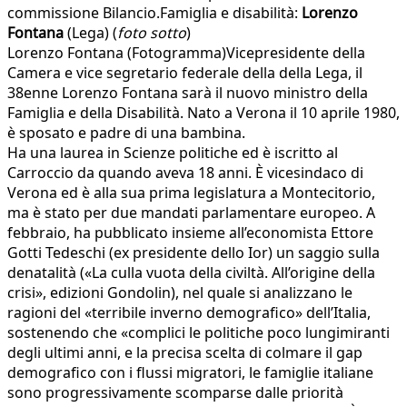
commissione Bilancio.Famiglia e disabilità:
Lorenzo
Fontana
(Lega) (
foto sotto
)
Lorenzo Fontana (Fotogramma)Vicepresidente della
Camera e vice segretario federale della della Lega, il
38enne Lorenzo Fontana sarà il nuovo ministro della
Famiglia e della Disabilità. Nato a Verona il 10 aprile 1980,
è sposato e padre di una bambina.
Ha una laurea in Scienze politiche ed è iscritto al
Carroccio da quando aveva 18 anni. È vicesindaco di
Verona ed è alla sua prima legislatura a Montecitorio,
ma è stato per due mandati parlamentare europeo. A
febbraio, ha pubblicato insieme all’economista Ettore
Gotti Tedeschi (ex presidente dello Ior) un saggio sulla
denatalità («La culla vuota della civiltà. All’origine della
crisi», edizioni Gondolin), nel quale si analizzano le
ragioni del «terribile inverno demografico» dell’Italia,
sostenendo che «complici le politiche poco lungimiranti
degli ultimi anni, e la precisa scelta di colmare il gap
demografico con i flussi migratori, le famiglie italiane
sono progressivamente scomparse dalle priorità