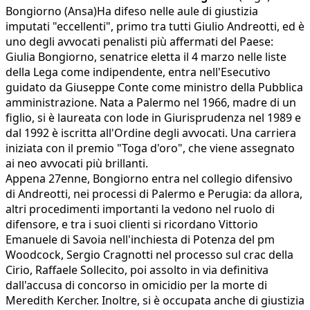
Bongiorno (Ansa)Ha difeso nelle aule di giustizia
imputati "eccellenti", primo tra tutti Giulio Andreotti, ed è
uno degli avvocati penalisti più affermati del Paese:
Giulia Bongiorno, senatrice eletta il 4 marzo nelle liste
della Lega come indipendente, entra nell'Esecutivo
guidato da Giuseppe Conte come ministro della Pubblica
amministrazione. Nata a Palermo nel 1966, madre di un
figlio, si è laureata con lode in Giurisprudenza nel 1989 e
dal 1992 è iscritta all'Ordine degli avvocati. Una carriera
iniziata con il premio "Toga d'oro", che viene assegnato
ai neo avvocati più brillanti.
Appena 27enne, Bongiorno entra nel collegio difensivo
di Andreotti, nei processi di Palermo e Perugia: da allora,
altri procedimenti importanti la vedono nel ruolo di
difensore, e tra i suoi clienti si ricordano Vittorio
Emanuele di Savoia nell'inchiesta di Potenza del pm
Woodcock, Sergio Cragnotti nel processo sul crac della
Cirio, Raffaele Sollecito, poi assolto in via definitiva
dall'accusa di concorso in omicidio per la morte di
Meredith Kercher. Inoltre, si è occupata anche di giustizia