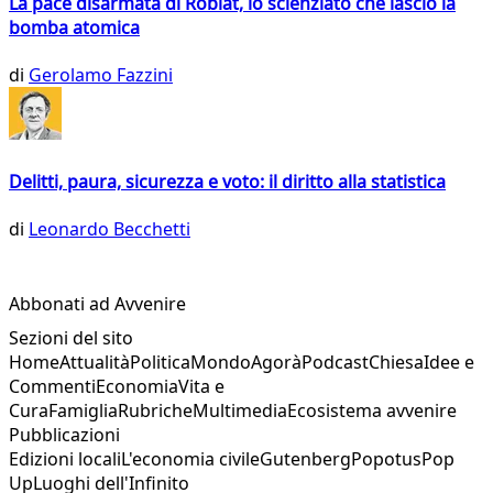
La pace disarmata di Roblat, lo scienziato che lasciò la
bomba atomica
di
Gerolamo Fazzini
Delitti, paura, sicurezza e voto: il diritto alla statistica
di
Leonardo Becchetti
Abbonati ad Avvenire
Sezioni del sito
Home
Attualità
Politica
Mondo
Agorà
Podcast
Chiesa
Idee e
Commenti
Economia
Vita e
Cura
Famiglia
Rubriche
Multimedia
Ecosistema avvenire
Pubblicazioni
Edizioni locali
L'economia civile
Gutenberg
Popotus
Pop
Up
Luoghi dell'Infinito