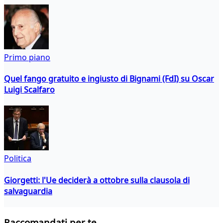
Primo piano
Quel fango gratuito e ingiusto di Bignami (FdI) su Oscar
Luigi Scalfaro
Politica
Giorgetti: l'Ue deciderà a ottobre sulla clausola di
salvaguardia
Raccomandati per te