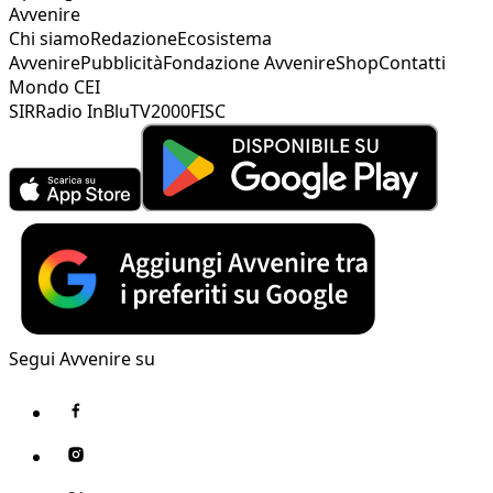
Avvenire
Chi siamo
Redazione
Ecosistema
Avvenire
Pubblicità
Fondazione Avvenire
Shop
Contatti
Mondo CEI
SIR
Radio InBlu
TV2000
FISC
Segui Avvenire su