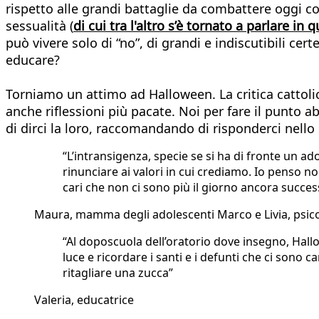
rispetto alle grandi battaglie da combattere oggi coi
sessualità (
di cui tra l'altro s’è tornato a parlare in q
può vivere solo di “no”, di grandi e indiscutibili c
educare?
Torniamo un attimo ad Halloween. La critica cattolic
anche riflessioni più pacate. Noi per fare il punto
di dirci la loro, raccomandando di risponderci nello
“L’intransigenza, specie se si ha di fronte un ad
rinunciare ai valori in cui crediamo. Io penso non
cari che non ci sono più il giorno ancora succes
Maura, mamma degli adolescenti Marco e Livia, psic
“Al doposcuola dell’oratorio dove insegno, Hall
luce e ricordare i santi e i defunti che ci sono
ritagliare una zucca”
Valeria, educatrice