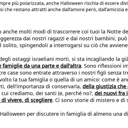
empre più polarizzata, anche Halloween rischia di essere divi
si che restano attratti anche dall’amore però, dall’amicizia e
o anche molti modi di trascorrere coi tuoi la Notte de
ggerezza dai nostri ragazzi e dai nostri bambini, pu
 solito, spingendoli a interrogarsi su ciò che avvien
degli ostaggi israeliani morti, si sta incagliando la gi
e famiglie da una parte e dall'altra
. Sono riflessioni 
stre case sono entrate attraverso i nostri figli senza
volto la tua famiglia o quella di un amico: come è an
i, dell’importanza di conservarla,
della giustizia ch
 cui crediamo, dei santi (e, perché no?,
dei nuovi fra i
di vivere, di scegliere
. Ci sono storie di mistero e di 
 Halloween per discutere in famiglia di almeno una di