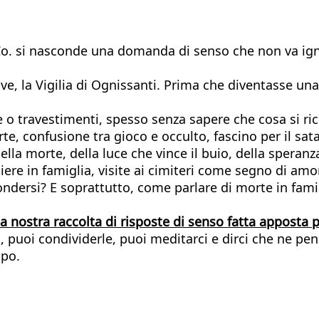
 Co. si nasconde una domanda di senso che non va ign
Eve, la Vigilia di Ognissanti. Prima che diventasse un
e o travestimenti, spesso senza sapere che cosa si ri
te, confusione tra gioco e occulto, fascino per il sa
della morte, della luce che vince il buio, della speranz
eghiere in famiglia, visite ai cimiteri come segno di a
ndersi? E soprattutto, come parlare di morte in fami
la nostra raccolta di risposte di senso fatta apposta p
to, puoi condividerle, puoi meditarci e dirci che ne p
mpo.