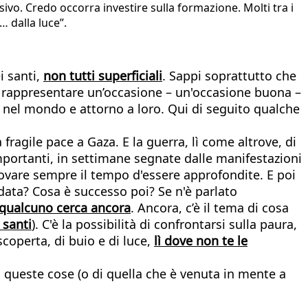
sivo. Credo occorra investire sulla formazione. Molti tra i
… dalla luce”.
i santi,
non tutti superficiali
. Sappi soprattutto che
ò rappresentare un’occasione – un'occasione buona –
e nel mondo e attorno a loro. Qui di seguito qualche
à fragile pace a Gaza. E la guerra, lì come altrove, di
importanti, in settimane segnate dalle manifestazioni
 trovare sempre il tempo d'essere approfondite. E poi
data? Cosa è successo poi? Se n'è parlato
e qualcuno cerca ancora
. Ancora, c’è il tema di cosa
 santi
). C'è la possibilità di confrontarsi sulla paura,
scoperta, di buio e di luce,
lì dove non te le
 queste cose (o di quella che è venuta in mente a