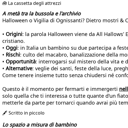
🧰 La cassetta degli attrezzi
A metà tra la bussola e l'archivio
Halloween o Vigilia di Ognissanti? Dietro mostri &
•
Origini
: la parola Halloween viene da All Hallows’ 
cristiano.
•
Oggi
: in Italia un bambino su due partecipa a fest
•
Rischi
: culto del macabro, banalizzazione della mor
•
Opportunità
: interrogarsi sul mistero della vita e 
•
Alternative
: veglie dei santi, feste della luce, pr
Come tenere insieme tutto senza chiudersi né confo
Questo è il momento per fermarti e immergerti
nel
solo quella che ti interessa o tutte quante d'un fia
metterle da parte per tornarci quando avrai più te
🖋️ Scritto in piccolo
Lo spazio a misura di bambino