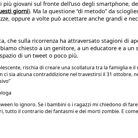
 più giovani sul fronte dell’uso degli smartphone, dei 
uesti giorni
). Ma la questione “di metodo” da scioglier
ertezze, oppure a volte può accettare anche grandi e n
a, che sulla ricorrenza ha attraversato stagioni di a
 abbiamo chiesto a un genitore, a un educatore e a u
 spazio di un tweet o poco più.
olescente, rischia di creare una scollatura tra la famiglia e
 ci sia alcuna contraddizione nel travestirsi il 31 ottobre, ne
sivo”
ologa
oween lo ignoro. Se i bambini o i ragazzi mi chiedono di far
 cari, tutto il contrario dei fantasmi e dei morti zombie. E 