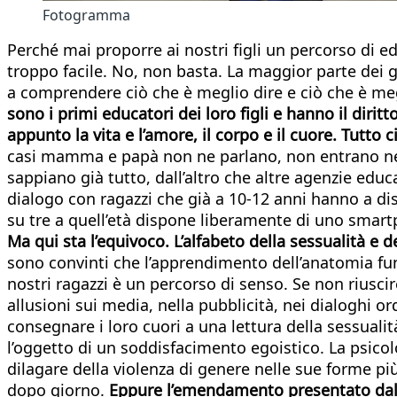
Fotogramma
Perché mai proporre ai nostri figli un percorso di edu
troppo facile. No, non basta. La maggior parte dei ge
a comprendere ciò che è meglio dire e ciò che è meg
sono i primi educatori dei loro figli e hanno il dir
appunto la vita e l’amore, il corpo e il cuore. Tutto
casi mamma e papà non ne parlano, non entrano nel v
sappiano già tutto, dall’altro che altre agenzie edu
dialogo con ragazzi che già a 10-12 anni hanno a dis
su tre a quell’età dispone liberamente di uno smar
Ma qui sta l’equivoco. L’alfabeto della sessualità e d
sono convinti che l’apprendimento dell’anatomia fu
nostri ragazzi è un percorso di senso. Se non riusc
allusioni sui media, nella pubblicità, nei dialoghi o
consegnare i loro cuori a una lettura della sessualit
l’oggetto di un soddisfacimento egoistico. La psicol
dilagare della violenza di genere nelle sue forme pi
dopo giorno.
Eppure l’emendamento presentato dalla