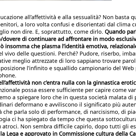
cazione all’affettività e alla sessualità? Non basta qu
nitori, a loro volta confusi e disorientati dal clima 
lio non dire. E, soprattutto, come dirlo.
Quando parl
itto/dovere di continuare ad affrontare in modo esclus
 ciò insomma che plasma l’identità emotiva, relazionale
ivo delle questioni. Perché? Pudore, riserbo, imbaraz
cative meglio attrezzate di loro sappiano trovare par
posizione l’infinito e squallido campionario del Web 
tphone.
ell’affettività non c’entra nulla con la ginnastica erot
nzionale possa essere sufficiente per capire come va
iremo a spiegare loro che in questa società malata di
rdinari deformano e avviliscono il significato più aute
à che parla solo di performance, di narcisismo, di piac
ogia ci ha spiegato da tempo che questa sottocultura 
ù atroci. Non sembra difficile capirlo, dopo tutti gli
 Lega e approvato in Commissione cultura della Came