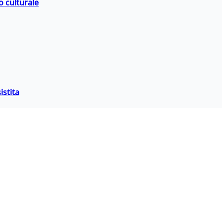
o culturale
istita