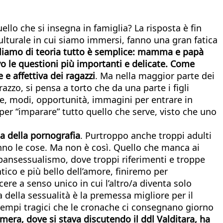
ello che si insegna in famiglia? La risposta è fin
culturale in cui siamo immersi, fanno una gran fatica
iamo di teoria tutto è semplice: mamma e papà
ivo le questioni più importanti e delicate. Come
 e affettiva dei ragazzi
. Ma nella maggior parte dei
zo, si pensa a torto che da una parte i figli
ole, modi, opportunità, immagini per entrare in
per “imparare” tutto quello che serve, visto che uno
ica della pornografia
. Purtroppo anche troppi adulti
nno le cose. Ma non è così. Quello che manca ai
 pansessualismo, dove troppi riferimenti e troppe
ntico e più bello dell’amore, finiremo per
ere a senso unico in cui l’altro/a diventa solo
della sessualità è la premessa migliore per il
 esempi tragici che le cronache ci consegnano giorno
ra, dove si stava discutendo il ddl Valditara, ha