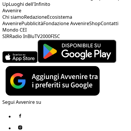
Up
Luoghi dell'Infinito
Avvenire
Chi siamo
Redazione
Ecosistema
Avvenire
Pubblicità
Fondazione Avvenire
Shop
Contatti
Mondo CEI
SIR
Radio InBlu
TV2000
FISC
Segui Avvenire su