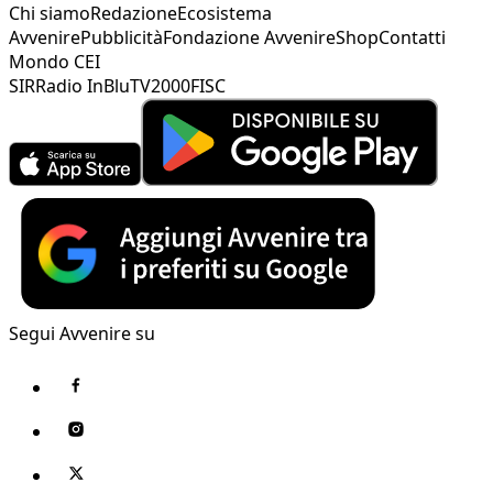
Chi siamo
Redazione
Ecosistema
Avvenire
Pubblicità
Fondazione Avvenire
Shop
Contatti
Mondo CEI
SIR
Radio InBlu
TV2000
FISC
Segui Avvenire su