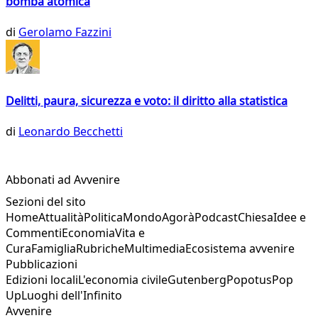
bomba atomica
di
Gerolamo Fazzini
Delitti, paura, sicurezza e voto: il diritto alla statistica
di
Leonardo Becchetti
Abbonati ad Avvenire
Sezioni del sito
Home
Attualità
Politica
Mondo
Agorà
Podcast
Chiesa
Idee e
Commenti
Economia
Vita e
Cura
Famiglia
Rubriche
Multimedia
Ecosistema avvenire
Pubblicazioni
Edizioni locali
L'economia civile
Gutenberg
Popotus
Pop
Up
Luoghi dell'Infinito
Avvenire