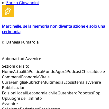
di
Enrico Giovannini
Marcinelle, se la memoria non diventa azione è solo una
cerimonia
di
Daniela Fumarola
Abbonati ad Avvenire
Sezioni del sito
Home
Attualità
Politica
Mondo
Agorà
Podcast
Chiesa
Idee e
Commenti
Economia
Vita e
Cura
Famiglia
Rubriche
Multimedia
Ecosistema avvenire
Pubblicazioni
Edizioni locali
L'economia civile
Gutenberg
Popotus
Pop
Up
Luoghi dell'Infinito
Avvenire
Chi siamo
Redazione
Ecosistema