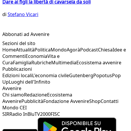
Dare ai figli la libertà di cavarsela da soli
di
Stefano Vicari
Abbonati ad Avvenire
Sezioni del sito
Home
Attualità
Politica
Mondo
Agorà
Podcast
Chiesa
Idee e
Commenti
Economia
Vita e
Cura
Famiglia
Rubriche
Multimedia
Ecosistema avvenire
Pubblicazioni
Edizioni locali
L'economia civile
Gutenberg
Popotus
Pop
Up
Luoghi dell'Infinito
Avvenire
Chi siamo
Redazione
Ecosistema
Avvenire
Pubblicità
Fondazione Avvenire
Shop
Contatti
Mondo CEI
SIR
Radio InBlu
TV2000
FISC