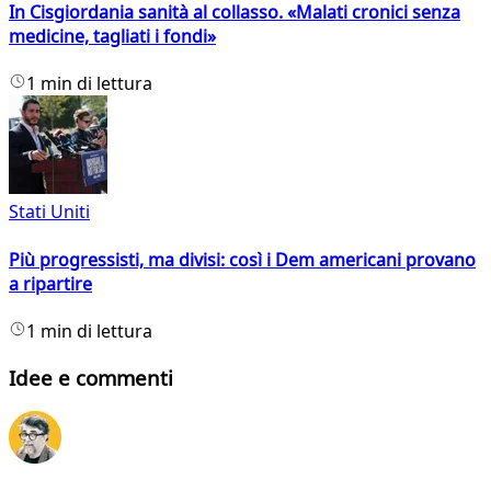
In Cisgiordania sanità al collasso. «Malati cronici senza
medicine, tagliati i fondi»
1 min di lettura
Stati Uniti
Più progressisti, ma divisi: così i Dem americani provano
a ripartire
1 min di lettura
Idee e commenti