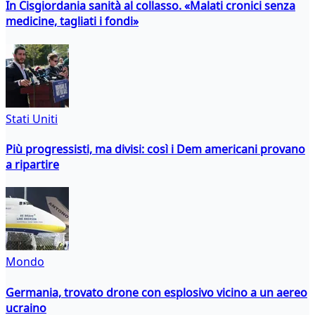
In Cisgiordania sanità al collasso. «Malati cronici senza
medicine, tagliati i fondi»
Stati Uniti
Più progressisti, ma divisi: così i Dem americani provano
a ripartire
Mondo
Germania, trovato drone con esplosivo vicino a un aereo
ucraino