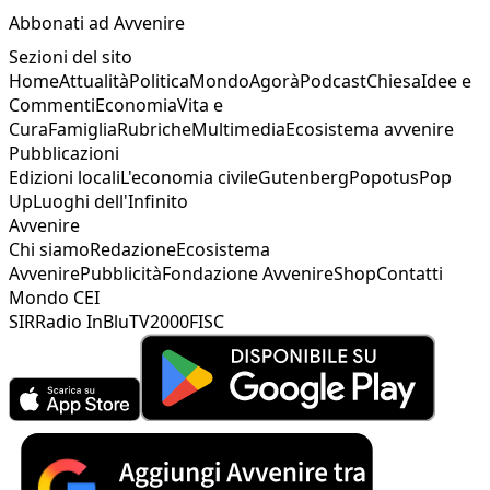
Abbonati ad Avvenire
Sezioni del sito
Home
Attualità
Politica
Mondo
Agorà
Podcast
Chiesa
Idee e
Commenti
Economia
Vita e
Cura
Famiglia
Rubriche
Multimedia
Ecosistema avvenire
Pubblicazioni
Edizioni locali
L'economia civile
Gutenberg
Popotus
Pop
Up
Luoghi dell'Infinito
Avvenire
Chi siamo
Redazione
Ecosistema
Avvenire
Pubblicità
Fondazione Avvenire
Shop
Contatti
Mondo CEI
SIR
Radio InBlu
TV2000
FISC