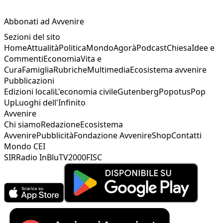
Abbonati ad Avvenire
Sezioni del sito
Home
Attualità
Politica
Mondo
Agorà
Podcast
Chiesa
Idee e
Commenti
Economia
Vita e
Cura
Famiglia
Rubriche
Multimedia
Ecosistema avvenire
Pubblicazioni
Edizioni locali
L'economia civile
Gutenberg
Popotus
Pop
Up
Luoghi dell'Infinito
Avvenire
Chi siamo
Redazione
Ecosistema
Avvenire
Pubblicità
Fondazione Avvenire
Shop
Contatti
Mondo CEI
SIR
Radio InBlu
TV2000
FISC