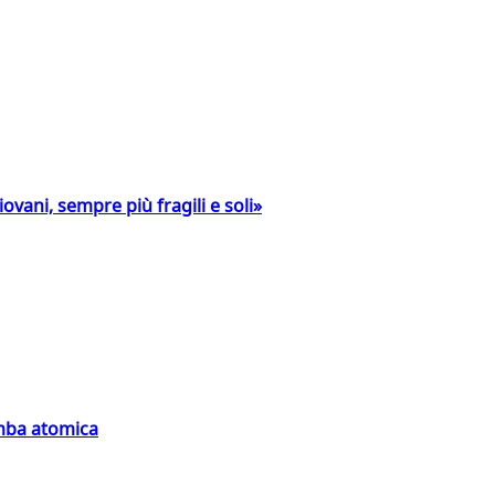
ovani, sempre più fragili e soli»
omba atomica