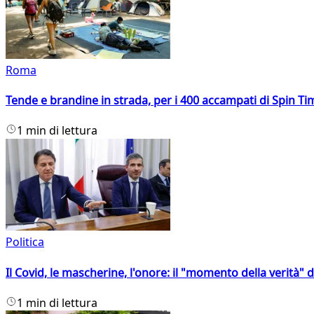
Roma
Tende e brandine in strada, per i 400 accampati di Spin T
1 min di lettura
Politica
Il Covid, le mascherine, l'onore: il "momento della verità" 
1 min di lettura