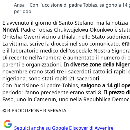
Ansa | Con l'uccisione di padre Tobias, salgono a 14 gl
periodo
È avvenuto il giorno di Santo Stefano, ma la notizia 
Nnewi
. Padre Tobias Chukwujekwu Okonkwo è stato 
Onitsha-Owerri vicino a Ihiala, nello Stato sudorient
La vittima, scrive la diocesi nel suo comunicato,
era
e il laboratorio medico dell'ospedale Nostra Signora 
Di recente nell'Anambra è aumentato il numero di om
parenti e organizzazioni.
In diverse zone della Nigeri
novembre erano stati tre i sacerdoti cattolici rapiti
nigeriana, sono stati rapiti 21 sacerdoti.
Con l'uccisione di padre Tobias,
salgono a 14 gli ope
periodo: l'anno precedente erano stati 8.
Il prezzo d
Faso, uno in Camerun, uno nella Repubblica Democra
© RIPRODUZIONE RISERVATA
Seguici anche su Google Discover di Avvenire