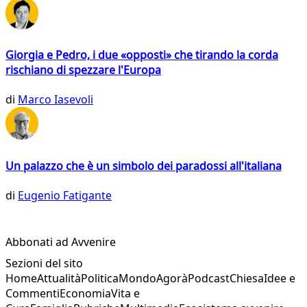
Giorgia e Pedro, i due «opposti» che tirando la corda
rischiano di spezzare l'Europa
di
Marco Iasevoli
Un palazzo che è un simbolo dei paradossi all'italiana
di
Eugenio Fatigante
Abbonati ad Avvenire
Sezioni del sito
Home
Attualità
Politica
Mondo
Agorà
Podcast
Chiesa
Idee e
Commenti
Economia
Vita e