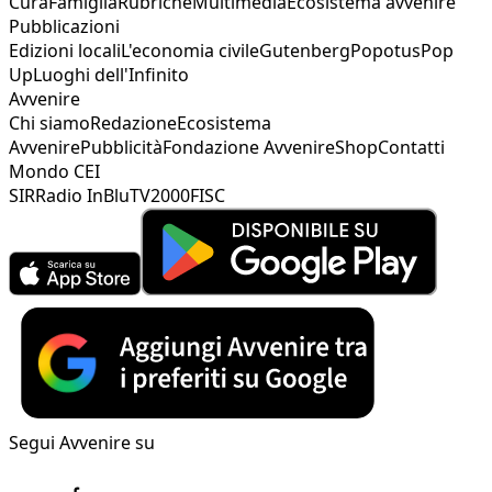
Cura
Famiglia
Rubriche
Multimedia
Ecosistema avvenire
Pubblicazioni
Edizioni locali
L'economia civile
Gutenberg
Popotus
Pop
Up
Luoghi dell'Infinito
Avvenire
Chi siamo
Redazione
Ecosistema
Avvenire
Pubblicità
Fondazione Avvenire
Shop
Contatti
Mondo CEI
SIR
Radio InBlu
TV2000
FISC
Segui Avvenire su