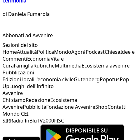
cerimonia
di
Daniela Fumarola
Abbonati ad Avvenire
Sezioni del sito
Home
Attualità
Politica
Mondo
Agorà
Podcast
Chiesa
Idee e
Commenti
Economia
Vita e
Cura
Famiglia
Rubriche
Multimedia
Ecosistema avvenire
Pubblicazioni
Edizioni locali
L'economia civile
Gutenberg
Popotus
Pop
Up
Luoghi dell'Infinito
Avvenire
Chi siamo
Redazione
Ecosistema
Avvenire
Pubblicità
Fondazione Avvenire
Shop
Contatti
Mondo CEI
SIR
Radio InBlu
TV2000
FISC