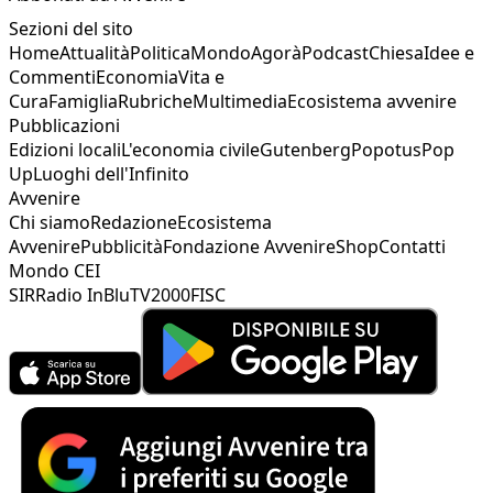
Sezioni del sito
Home
Attualità
Politica
Mondo
Agorà
Podcast
Chiesa
Idee e
Commenti
Economia
Vita e
Cura
Famiglia
Rubriche
Multimedia
Ecosistema avvenire
Pubblicazioni
Edizioni locali
L'economia civile
Gutenberg
Popotus
Pop
Up
Luoghi dell'Infinito
Avvenire
Chi siamo
Redazione
Ecosistema
Avvenire
Pubblicità
Fondazione Avvenire
Shop
Contatti
Mondo CEI
SIR
Radio InBlu
TV2000
FISC