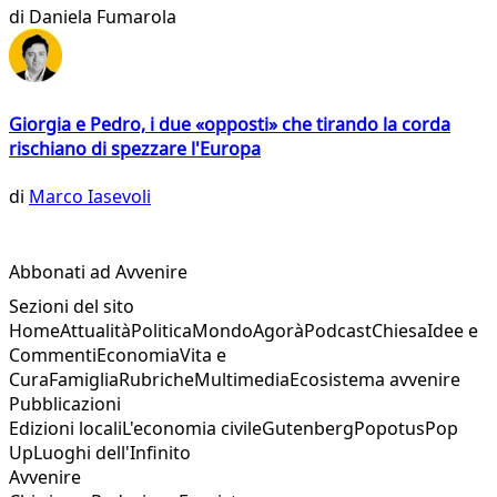
di
Daniela Fumarola
Giorgia e Pedro, i due «opposti» che tirando la corda
rischiano di spezzare l'Europa
di
Marco Iasevoli
Abbonati ad Avvenire
Sezioni del sito
Home
Attualità
Politica
Mondo
Agorà
Podcast
Chiesa
Idee e
Commenti
Economia
Vita e
Cura
Famiglia
Rubriche
Multimedia
Ecosistema avvenire
Pubblicazioni
Edizioni locali
L'economia civile
Gutenberg
Popotus
Pop
Up
Luoghi dell'Infinito
Avvenire