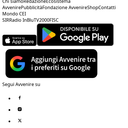
Chi siamo
Redazione
Ecosistema
Avvenire
Pubblicità
Fondazione Avvenire
Shop
Contatti
Mondo CEI
SIR
Radio InBlu
TV2000
FISC
Segui Avvenire su