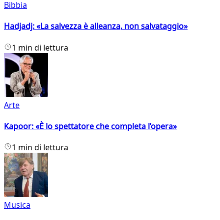
Bibbia
Hadjadj: «La salvezza è alleanza, non salvataggio»
1 min di lettura
Arte
Kapoor: «È lo spettatore che completa l’opera»
1 min di lettura
Musica