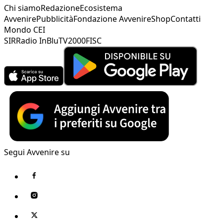
Chi siamo
Redazione
Ecosistema
Avvenire
Pubblicità
Fondazione Avvenire
Shop
Contatti
Mondo CEI
SIR
Radio InBlu
TV2000
FISC
Segui Avvenire su