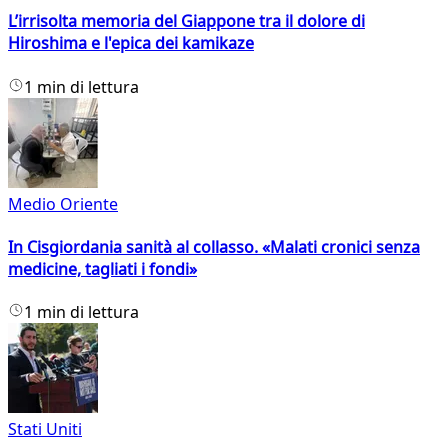
L’irrisolta memoria del Giappone tra il dolore di
Hiroshima e l'epica dei kamikaze
1 min di lettura
Medio Oriente
In Cisgiordania sanità al collasso. «Malati cronici senza
medicine, tagliati i fondi»
1 min di lettura
Stati Uniti