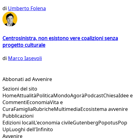
di
Umberto Folena
Centrosinistra, non esistono vere coalizioni senza
progetto culturale
di
Marco Iasevoli
Abbonati ad Avvenire
Sezioni del sito
Home
Attualità
Politica
Mondo
Agorà
Podcast
Chiesa
Idee e
Commenti
Economia
Vita e
Cura
Famiglia
Rubriche
Multimedia
Ecosistema avvenire
Pubblicazioni
Edizioni locali
L'economia civile
Gutenberg
Popotus
Pop
Up
Luoghi dell'Infinito
Avvenire