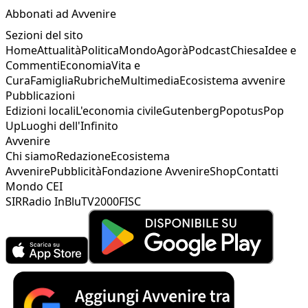
Abbonati ad Avvenire
Sezioni del sito
Home
Attualità
Politica
Mondo
Agorà
Podcast
Chiesa
Idee e
Commenti
Economia
Vita e
Cura
Famiglia
Rubriche
Multimedia
Ecosistema avvenire
Pubblicazioni
Edizioni locali
L'economia civile
Gutenberg
Popotus
Pop
Up
Luoghi dell'Infinito
Avvenire
Chi siamo
Redazione
Ecosistema
Avvenire
Pubblicità
Fondazione Avvenire
Shop
Contatti
Mondo CEI
SIR
Radio InBlu
TV2000
FISC