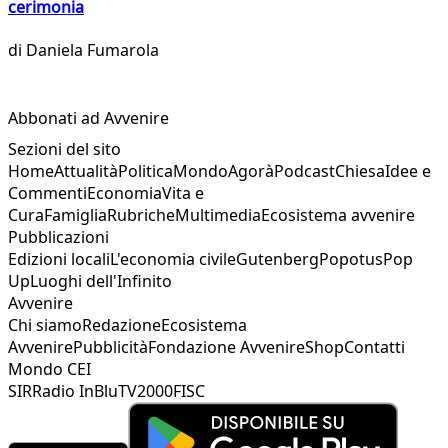
cerimonia
di
Daniela Fumarola
Abbonati ad Avvenire
Sezioni del sito
Home
Attualità
Politica
Mondo
Agorà
Podcast
Chiesa
Idee e
Commenti
Economia
Vita e
Cura
Famiglia
Rubriche
Multimedia
Ecosistema avvenire
Pubblicazioni
Edizioni locali
L'economia civile
Gutenberg
Popotus
Pop
Up
Luoghi dell'Infinito
Avvenire
Chi siamo
Redazione
Ecosistema
Avvenire
Pubblicità
Fondazione Avvenire
Shop
Contatti
Mondo CEI
SIR
Radio InBlu
TV2000
FISC