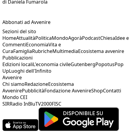
di
Daniela Fumarola
Abbonati ad Avvenire
Sezioni del sito
Home
Attualità
Politica
Mondo
Agorà
Podcast
Chiesa
Idee e
Commenti
Economia
Vita e
Cura
Famiglia
Rubriche
Multimedia
Ecosistema avvenire
Pubblicazioni
Edizioni locali
L'economia civile
Gutenberg
Popotus
Pop
Up
Luoghi dell'Infinito
Avvenire
Chi siamo
Redazione
Ecosistema
Avvenire
Pubblicità
Fondazione Avvenire
Shop
Contatti
Mondo CEI
SIR
Radio InBlu
TV2000
FISC