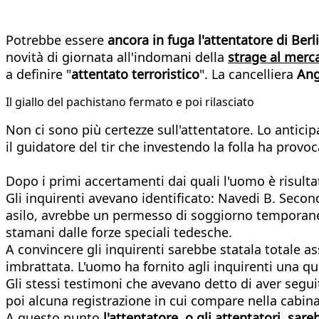
Potrebbe essere
ancora in fuga l'attentatore di Berl
novità di giornata all'indomani della
strage al merc
a definire "
attentato terroristico
". La cancelliera
Ang
Il giallo del pachistano fermato e poi rilasciato
Non ci sono più certezze sull'attentatore. Lo antic
il guidatore del tir che investendo la folla ha prov
Dopo i primi accertamenti dai quali l'uomo è risultat
Gli inquirenti avevano identificato: Navedi B. Secon
asilo, avrebbe un permesso di soggiorno temporaneo
stamani dalle forze speciali tedesche.
A convincere gli inquirenti sarebbe statala totale
imbrattata. L'uomo ha fornito agli inquirenti una qu
Gli stessi testimoni che avevano detto di aver segui
poi alcuna registrazione in cui compare nella cabin
A questo punto
l'attentatore, o gli attentatori, sar