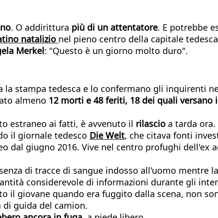
ino
. O addirittura
più di un attentatore
. E potrebbe e
atino natalizio
nel pieno centro della capitale tedesca
ela Merkel
: "Questo è un giorno molto duro".
ipa la stampa tedesca e lo confermano gli inquirenti 
ocato almeno
12 morti e 48 feriti, 18 dei quali versano 
o estraneo ai fatti, è avvenuto il
rilascio
a tarda ora.
do il giornale tedesco
Die Welt
, che citava fonti inve
 dal giugno 2016. Vive nel centro profughi dell'ex a
 assenza di tracce di sangue indosso all'uomo mentre
antità considerevole di informazioni durante gli inter
to il giovane quando era fuggito dalla scena, non sono
a di guida del camion.
ebbero ancora in fuga
, a piede libero.