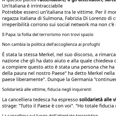
Un'italiana è irrintracciabile
Potrebbe esserci un'italiana tra le vittime. Per il mo
ragazza italiana di Sulmona, Fabrizia Di Lorenzo di c
irreperibilità corrono sui social network ma non c'è
Il Papa: la follia del terrorismo non trovi spazio
Non cambia la politica dell'accoglienza ai profughi
È stata la stessa Merkel, nel suo discorso, a rimarc
nazione che gli ha dato aiuto e alla quale chiedeva d
a compiere questo atto è stata una persona che ha c
della paura nel nostro Paese" ha detto Merkel nella
paese liberamente". Dunque la Germania "continuerà
Solidarietà alle vittime, fiducia negli inquirenti
La cancelliera tedesca ha espresso
solidarietà alle v
strage: "Tutto il Paese è con voi". "Ho totale fiducia 
La cancelliera sul luogo dell'attentato terroristico