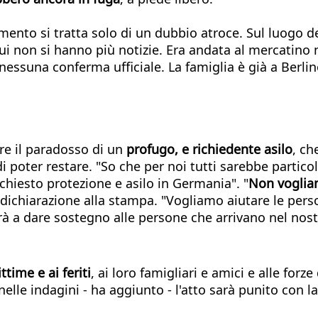
mento si tratta solo di un dubbio atroce. Sul luogo del
ui non si hanno più notizie. Era andata al mercatino n
 nessuna conferma ufficiale. La famiglia è già a Berli
are il paradosso di un
profugo, e richiedente asilo
, ch
i poter restare. "So che per noi tutti sarebbe partico
hiesto protezione e asilo in Germania". "
Non voglia
 dichiarazione alla stampa. "Vogliamo aiutare le pers
 a dare sostegno alle persone che arrivano nel nost
ittime e ai feriti
, ai loro famigliari e amici e alle for
nelle indagini - ha aggiunto - l'atto sarà punito con la