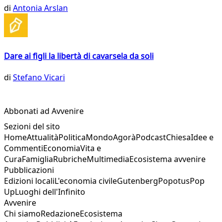
di
Antonia Arslan
Dare ai figli la libertà di cavarsela da soli
di
Stefano Vicari
Abbonati ad Avvenire
Sezioni del sito
Home
Attualità
Politica
Mondo
Agorà
Podcast
Chiesa
Idee e
Commenti
Economia
Vita e
Cura
Famiglia
Rubriche
Multimedia
Ecosistema avvenire
Pubblicazioni
Edizioni locali
L'economia civile
Gutenberg
Popotus
Pop
Up
Luoghi dell'Infinito
Avvenire
Chi siamo
Redazione
Ecosistema