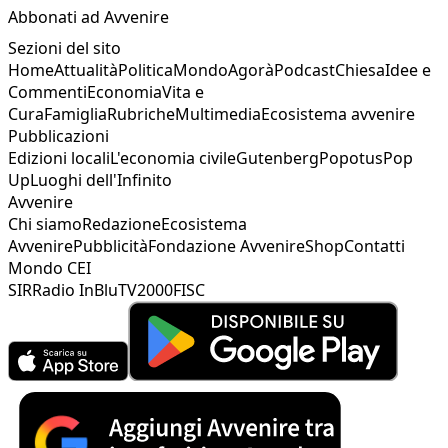
Abbonati ad Avvenire
Sezioni del sito
Home
Attualità
Politica
Mondo
Agorà
Podcast
Chiesa
Idee e
Commenti
Economia
Vita e
Cura
Famiglia
Rubriche
Multimedia
Ecosistema avvenire
Pubblicazioni
Edizioni locali
L'economia civile
Gutenberg
Popotus
Pop
Up
Luoghi dell'Infinito
Avvenire
Chi siamo
Redazione
Ecosistema
Avvenire
Pubblicità
Fondazione Avvenire
Shop
Contatti
Mondo CEI
SIR
Radio InBlu
TV2000
FISC