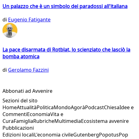
Un palazzo che è un simbolo dei paradossi all'italiana
di
Eugenio Fatigante
La pace disarmata di Rotblat, lo scienziato che lasciò la
bomba atomica
di
Gerolamo Fazzini
Abbonati ad Avvenire
Sezioni del sito
Home
Attualità
Politica
Mondo
Agorà
Podcast
Chiesa
Idee e
Commenti
Economia
Vita e
Cura
Famiglia
Rubriche
Multimedia
Ecosistema avvenire
Pubblicazioni
Edizioni locali
L'economia civile
Gutenberg
Popotus
Pop