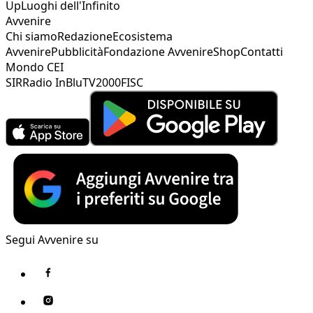
Up
Luoghi dell'Infinito
Avvenire
Chi siamo
Redazione
Ecosistema
Avvenire
Pubblicità
Fondazione Avvenire
Shop
Contatti
Mondo CEI
SIR
Radio InBlu
TV2000
FISC
Segui Avvenire su