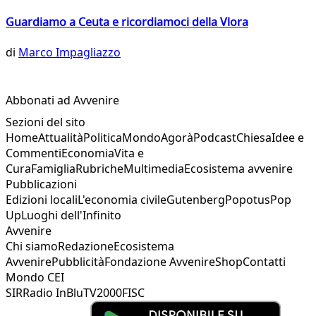
Guardiamo a Ceuta e ricordiamoci della Vlora
di
Marco Impagliazzo
Abbonati ad Avvenire
Sezioni del sito
Home
Attualità
Politica
Mondo
Agorà
Podcast
Chiesa
Idee e
Commenti
Economia
Vita e
Cura
Famiglia
Rubriche
Multimedia
Ecosistema avvenire
Pubblicazioni
Edizioni locali
L'economia civile
Gutenberg
Popotus
Pop
Up
Luoghi dell'Infinito
Avvenire
Chi siamo
Redazione
Ecosistema
Avvenire
Pubblicità
Fondazione Avvenire
Shop
Contatti
Mondo CEI
SIR
Radio InBlu
TV2000
FISC