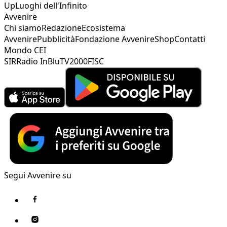
Up
Luoghi dell'Infinito
Avvenire
Chi siamo
Redazione
Ecosistema
Avvenire
Pubblicità
Fondazione Avvenire
Shop
Contatti
Mondo CEI
SIR
Radio InBlu
TV2000
FISC
Segui Avvenire su