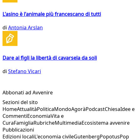
L'asino è l'animale più francescano di tutti
di
Antonia Arslan
Dare ai figli la libertà di cavarsela da soli
di
Stefano Vicari
Abbonati ad Avvenire
Sezioni del sito
Home
Attualità
Politica
Mondo
Agorà
Podcast
Chiesa
Idee e
Commenti
Economia
Vita e
Cura
Famiglia
Rubriche
Multimedia
Ecosistema avvenire
Pubblicazioni
Edizioni locali
L'economia civile
Gutenberg
Popotus
Pop