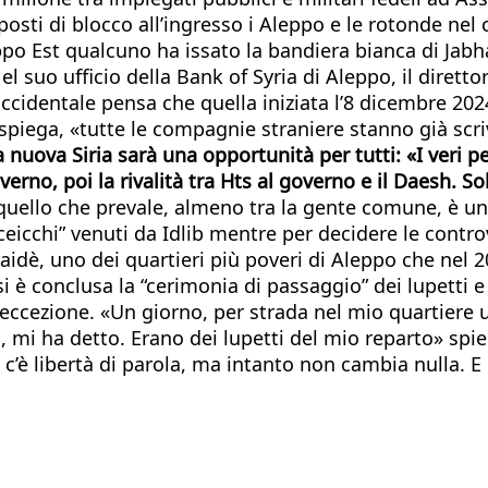
 i posti di blocco all’ingresso i Aleppo e le rotonde ne
leppo Est qualcuno ha issato la bandiera bianca di Jabh
”. Nel suo ufficio della Bank of Syria di Aleppo, il di
cidentale pensa che quella iniziata l’8 dicembre 2024
spiega, «tutte le compagnie straniere stanno già scri
a nuova Siria sarà una opportunità per tutti: «I veri 
overno, poi la rivalità tra Hts al governo e il Daesh. 
 quello che prevale, almeno tra la gente comune, è un
eicchi” venuti da Idlib mentre per decidere le controve
aidè, uno dei quartieri più poveri di Aleppo che nel 2
si è conclusa la “cerimonia di passaggio” dei lupetti e
ezione. «Un giorno, per strada nel mio quartiere un
a, mi ha detto. Erano dei lupetti del mio reparto» sp
he c’è libertà di parola, ma intanto non cambia nulla. 