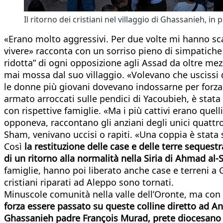
Il ritorno dei cristiani nel villaggio di Ghassanieh, i
«Erano molto aggressivi. Per due volte mi hanno sca
vivere» racconta con un sorriso pieno di simpatiche 
ridotta” di ogni opposizione agli Assad da oltre mez
mai mossa dal suo villaggio. «Volevano che uscissi
le donne più giovani dovevano indossarne per forza 
armato arroccati sulle pendici di Yacoubieh, è stata 
con rispettive famiglie. «Ma i più cattivi erano qu
opponeva, raccontano gli anziani degli unici quattro v
Sham, venivano uccisi o rapiti. «Una coppia è stata
Così
la restituzione delle case e delle terre sequest
di un ritorno alla normalità nella Siria di Ahmad al-
famiglie, hanno poi liberato anche case e terreni a G
cristiani riparati ad Aleppo sono tornati.
Minuscole comunità nella valle dell’Oronte, ma con 
forza essere passato su queste colline diretto ad Ant
Ghassanieh padre François Murad, prete diocesano c