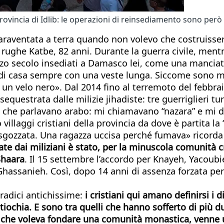
n provincia di Idlib: le operazioni di reinsediamento sono per
raventata a terra quando non volevo che costruissero
rughe Katbe, 82 anni. Durante la guerra civile, mentre
zo secolo insediati a Damasco lei, come una manciata d
 di casa sempre con una veste lunga. Siccome sono m
un velo nero». Dal 2014 fino al terremoto del febbrai
sequestrata dalle milizie jihadiste: tre guerriglieri 
elli che parlavano arabo: mi chiamavano “nazara” e m
illaggi cristiani della provincia da dove è partita la 
 sgozzata. Una ragazza uccisa perché fumava» ricorda
rate dai miliziani è stato, per la minuscola comunità c
Shaara
. Il 15 settembre l’accordo per Knayeh, Yacoubie
hassanieh. Così, dopo 14 anni di assenza forzata per v
radici antichissime:
i cristiani qui amano definirsi i
iochia. E sono tra quelli che hanno sofferto di più du
he voleva fondare una comunità monastica, venne ucc