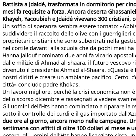
Battista a Jdaidé, trasformata in dormitorio per cinqu
mesi fa requisite a forza. Ancora deserta Ghassanieh
Khayeh, Yacoubieh e Jdaidé vivevano 300 cristiani, 
Un soffio di speranza sembra essere tornato: «Abbi
suddividere il raccolto delle olive con i guerriglieri
proprietari cristiani che sono subentrati nella gest
nel cortile davanti alla scuola che da pochi mesi ha 
Hanna Jallouf nominato due anni fa vicario apostoli
dalle milizie di Ahmad al-Shaara, il futuro vescovo 
divenuto il presidente Ahmad al-Shaara. «Questa è la 
nostri diritti e creare un ambiante pacifico. Certo, c
città» conclude padre Khokas.
Un lavoro migliore, perché la crisi economica non è c
dello scorso dicembre e rassegnati a vedere svanire 
Gli uomini dell’Hts hanno cominciato a riparare la re
sotto il controllo dei curdi e il gas importato dall
due ore al giorno, ancora meno nelle campagne. Un 
settimana con affitti di oltre 100 dollari al mese 
potere, gli uomini dell’Hts hanno licenziato circa un