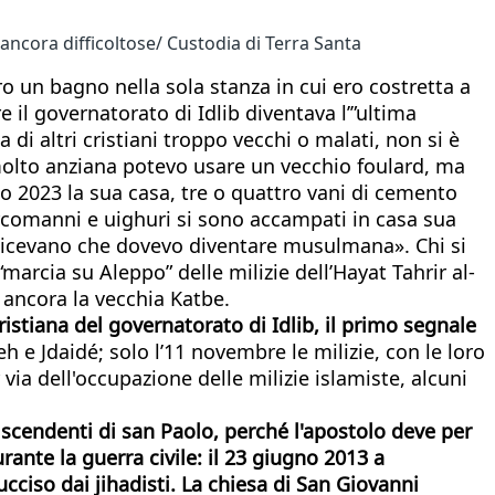
ò ancora difficoltose/ Custodia di Terra Santa
 un bagno nella sola stanza in cui ero costretta a
 il governatorato di Idlib diventava l’”ultima
i altri cristiani troppo vecchi o malati, non si è
olto anziana potevo usare un vecchio foulard, ma
o 2023 la sua casa, tre o quattro vani di cemento
turcomanni e uighuri si sono accampati in casa sua
i dicevano che dovevo diventare musulmana». Chi si
“marcia su Aleppo” delle milizie dell’Hayat Tahrir al-
 ancora la vecchia Katbe.
ristiana del governatorato di Idlib, il primo segnale
h e Jdaidé; solo l’11 novembre le milizie, con le loro
ia dell'occupazione delle milizie islamiste, alcuni
 discendenti di san Paolo, perché l'apostolo deve per
rante la guerra civile: il 23 giugno 2013 a
iso dai jihadisti. La chiesa di San Giovanni