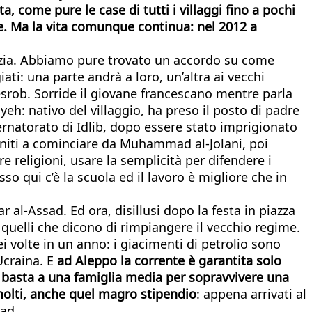
a, come pure le case di tutti i villaggi fino a pochi
ne. Ma la vita comunque continua: nel 2012 a
lizia. Abbiamo pure trovato un accordo su come
iati: una parte andrà a loro, un’altra ai vecchi
esrob. Sorride il giovane francescano mentre parla
eh: nativo del villaggio, ha preso il posto di padre
ernatorato di Idlib, dopo essere stato imprigionato
sunniti a cominciare da Muhammad al-Jolani, poi
e religioni, usare la semplicità per difendere i
so qui c’è la scuola ed il lavoro è migliore che in
 al-Assad. Ed ora, disillusi dopo la festa in piazza
 quelli che dicono di rimpiangere il vecchio regime.
i volte in un anno: i giacimenti di petrolio sono
Ucraina. E
ad Aleppo la corrente è garantita solo
 basta a una famiglia media per sopravvivere una
 molti, anche quel magro stipendio
: appena arrivati al
sad.