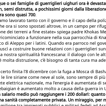
e o sei famiglie di guerriglieri uighuri ora è devastat
, semi distrutta, a pochissimi giorni dalla liberazio
ora sono quasi 700
.
amo lavorato tanto con il governo e il capo della po
 che ora si sono spostati altrove, in un campo per rifug
ione dei terreni a fine estate» spiega padre Khokas M
ricominciato a funzionare nella sua parrocchia di Knay
co di Aleppo per i latini. Quando era parroco nel gov
riuscì a costruire buone relazioni con i guerriglieri 
nostra spiritualità francescana: il dialogo con le altr
’è molta distruzione, c’è bisogno di tanta cura ma ades
erto finita l’8 dicembre con la fuga a Mosca di Bashar
le lire siriane come neve al sole, sono sempre di più
te elettrica nazionale, ma l’energia è aumentata di se
’Azebaigian è aumentato molto a causa della guerra in 
salario medio può raggiungere i 200 dollari: quanto
e una sanità completamente privata. Un miraggio, per
 milione tra impiegati pubblici e militari fedeli ad As