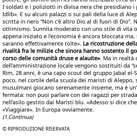
I soldati e i poliziotti in divisa nera che presidiano
Idlib». E su alcuni palazzi o sui pali della luce di A
scritta in nero “Non c’è altro Dio al di fuori di Dio
ottimismo. Sunnita moderato con uno stile di vita oc
appena iniziato e l’economia è ancora bloccata ma, 
saranno effettivamente tolte».
La ricostruzione dell
rivalità fra le milizie che sinora hanno sostento il g
corso delle comunità druse e alauite»
. Ma in realtà
dell’amministrazione locale vengono sostituiti da “sc
Rim, 28 anni, è una capo scout del gruppo Jabal el-S
poco, nel cortile della scuola dei maristi di Aleppo, 
musulmani giocano serenamente insieme, ma è un’ecc
fermata: non puoi parlare con dei ragazzi per strad
nell’asilo gestito dai Maristi blu. «Adesso si dice c
«Viaggiare». In Europa ovviamente.
(1.Continua)
© RIPRODUZIONE RISERVATA