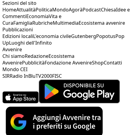
Sezioni del sito
Home
Attualità
Politica
Mondo
Agorà
Podcast
Chiesa
Idee e
Commenti
Economia
Vita e
Cura
Famiglia
Rubriche
Multimedia
Ecosistema avvenire
Pubblicazioni
Edizioni locali
L'economia civile
Gutenberg
Popotus
Pop
Up
Luoghi dell'Infinito
Avvenire
Chi siamo
Redazione
Ecosistema
Avvenire
Pubblicità
Fondazione Avvenire
Shop
Contatti
Mondo CEI
SIR
Radio InBlu
TV2000
FISC