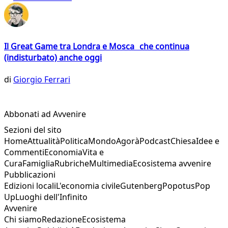
Il Great Game tra Londra e Mosca che continua
(indisturbato) anche oggi
di
Giorgio Ferrari
Abbonati ad Avvenire
Sezioni del sito
Home
Attualità
Politica
Mondo
Agorà
Podcast
Chiesa
Idee e
Commenti
Economia
Vita e
Cura
Famiglia
Rubriche
Multimedia
Ecosistema avvenire
Pubblicazioni
Edizioni locali
L'economia civile
Gutenberg
Popotus
Pop
Up
Luoghi dell'Infinito
Avvenire
Chi siamo
Redazione
Ecosistema