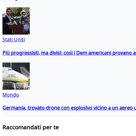
Stati Uniti
Più progressisti, ma divisi: così i Dem americani provano a 
Mondo
Germania, trovato drone con esplosivo vicino a un aereo 
Raccomandati per te