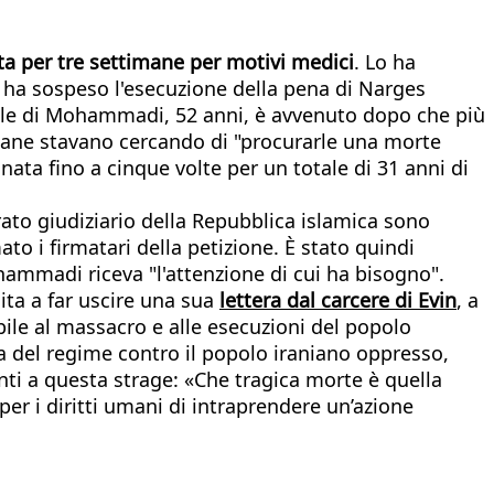
a per tre settimane per motivi medici
. Lo ha
n ha sospeso l'esecuzione della pena di Narges
edale di Mohammadi, 52 anni, è avvenuto dopo che più
niane stavano cercando di "procurarle una morte
ata fino a cinque volte per un totale di 31 anni di
rato giudiziario della Repubblica islamica sono
to i firmatari della petizione. È stato quindi
hammadi riceva "l'attenzione di cui ha bisogno".
ita a far uscire una sua
lettera dal carcere di Evin
, a
ile al massacro e alle esecuzioni del popolo
ra del regime contro il popolo iraniano oppresso,
anti a questa strage: «Che tragica morte è quella
 per i diritti umani di intraprendere un’azione