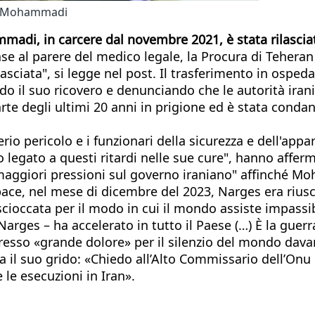
es Mohammadi
adi, in carcere dal novembre 2021, è stata rilasciat
ase al parere del medico legale, la Procura di Tehera
sciata", si legge nel post. Il trasferimento in osp
ndo il suo ricovero e denunciando che le autorità ira
e degli ultimi 20 anni in prigione ed è stata condann
io pericolo e i funzionari della sicurezza e dell'appa
 legato a questi ritardi nelle sue cure", hanno afferma
 maggiori pressioni sul governo iraniano" affinché Mo
pace, nel mese di dicembre del 2023, Narges era riusc
cioccata per il modo in cui il mondo assiste impassib
Narges – ha accelerato in tutto il Paese (…) È la guer
espresso «grande dolore» per il silenzio del mondo dav
alza il suo grido: «Chiedo all’Alto Commissario dell’Onu
le esecuzioni in Iran».