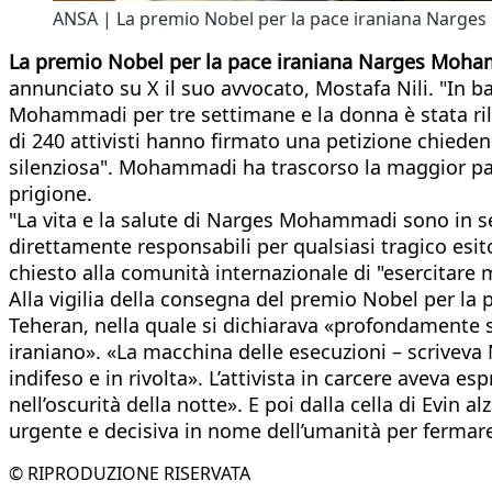
ANSA | La premio Nobel per la pace iraniana Narg
La premio Nobel per la pace iraniana Narges Mohamm
annunciato su X il suo avvocato, Mostafa Nili. "In b
Mohammadi per tre settimane e la donna è stata rila
di 240 attivisti hanno firmato una petizione chiede
silenziosa". Mohammadi ha trascorso la maggior part
prigione.
"La vita e la salute di Narges Mohammadi sono in ser
direttamente responsabili per qualsiasi tragico esito
chiesto alla comunità internazionale di "esercitare
Alla vigilia della consegna del premio Nobel per la 
Teheran, nella quale si dichiarava «profondamente s
iraniano». «La macchina delle esecuzioni – scriveva 
indifeso e in rivolta». L’attivista in carcere aveva 
nell’oscurità della notte». E poi dalla cella di Evin 
urgente e decisiva in nome dell’umanità per fermare 
© RIPRODUZIONE RISERVATA