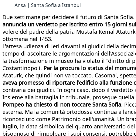
Ansa | Santa Sofia a Istanbul
Due settimane per decidere il futuro di Santa Sofi
annuncia un verdetto per iscritto entro 15 giorni su
volere del padre della patria Mustafa Kemal Atatur
ottomana nel 1453.
L'attesa udienza di ieri davanti ai giudici della de
tempo di ascoltare le argomentazioni dell'Associaz
la trasformazione in museo ha violato il "diritto di 
Costantinopoli.
Per la procura lo status del monume
Ataturk, che quindi non va toccato. Casomai, spette
aveva promesso di riportare l'edificio alla funzione 
contraria dei giudici. In ogni caso, dopo il verdett
Insieme alla battaglia in tribunale, prosegue quella 
Pompeo ha chiesto di non toccare Santa Sofia
. Pic
esterna. Ma la comunità ortodossa continua a lanciar
riconosciuto come Patrimonio dell'umanità. Un bracc
luglio
, la data simbolica del quarto anniversario del
bisognoso di rimpolpare i suoi consensi, potrebbe 