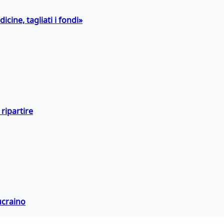
icine, tagliati i fondi»
ripartire
ucraino