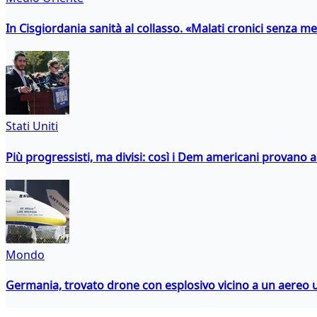
In Cisgiordania sanità al collasso. «Malati cronici senza med
Stati Uniti
Più progressisti, ma divisi: così i Dem americani provano a 
Mondo
Germania, trovato drone con esplosivo vicino a un aereo 