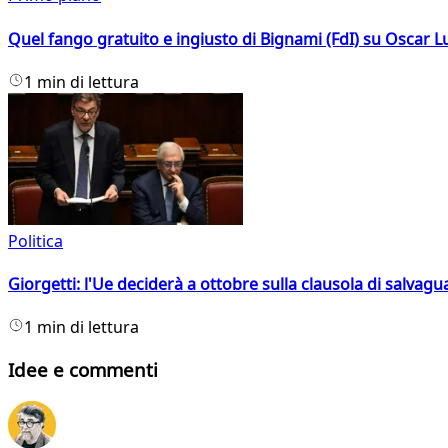
Quel fango gratuito e ingiusto di Bignami (FdI) su Oscar Lu
1 min di lettura
Politica
Giorgetti: l'Ue deciderà a ottobre sulla clausola di salvagu
1 min di lettura
Idee e commenti