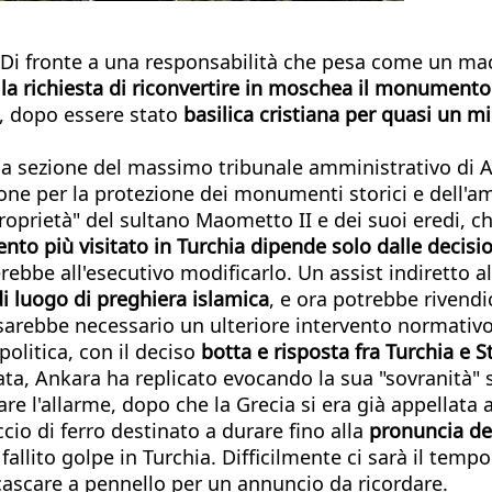
a. Di fronte a una responsabilità che pesa come un m
lla richiesta di riconvertire in moschea il monumento
k, dopo essere stato
basilica cristiana per quasi un mi
cima sezione del massimo tribunale amministrativo di 
ione per la protezione dei monumenti storici e dell'
proprietà" del sultano Maometto II e dei suoi eredi, 
nto più visitato in Turchia dipende solo dalle decisi
rebbe all'esecutivo modificarlo. Un assist indiretto 
di luogo di preghiera islamica
, e ora potrebbe rivendi
o sarebbe necessario un ulteriore intervento normativo
politica, con il deciso
botta e risposta fra Turchia e S
cata, Ankara ha replicato evocando la sua "sovranità" s
e l'allarme, dopo che la Grecia si era già appellata 
io di ferro destinato a durare fino alla
pronuncia de
 fallito golpe in Turchia. Difficilmente ci sarà il te
cascare a pennello per un annuncio da ricordare.