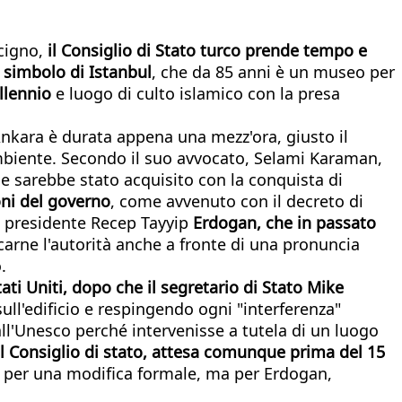
acigno,
il Consiglio di Stato turco prende tempo e
 simbolo di Istanbul
, che da 85 anni è un museo per
llennio
e luogo di culto islamico con la presa
Ankara è durata appena una mezz'ora, giusto il
ambiente. Secondo il suo avvocato, Selami Karaman,
che sarebbe stato acquisito con la conquista di
oni del governo
, come avvenuto con il decreto di
al presidente Recep Tayyip
Erdogan, che in passato
carne l'autorità anche a fronte di una pronuncia
.
tati Uniti, dopo che il segretario di Stato Mike
ull'edificio e respingendo ogni "interferenza"
all'Unesco perché intervenisse a tutela di un luogo
l Consiglio di stato, attesa comunque prima del 15
mpo per una modifica formale, ma per Erdogan,