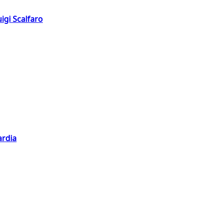
igi Scalfaro
ardia