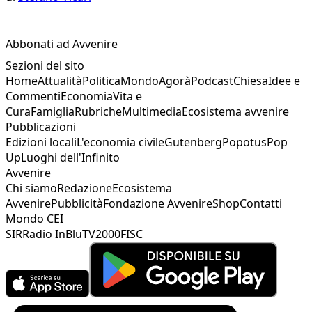
Abbonati ad Avvenire
Sezioni del sito
Home
Attualità
Politica
Mondo
Agorà
Podcast
Chiesa
Idee e
Commenti
Economia
Vita e
Cura
Famiglia
Rubriche
Multimedia
Ecosistema avvenire
Pubblicazioni
Edizioni locali
L'economia civile
Gutenberg
Popotus
Pop
Up
Luoghi dell'Infinito
Avvenire
Chi siamo
Redazione
Ecosistema
Avvenire
Pubblicità
Fondazione Avvenire
Shop
Contatti
Mondo CEI
SIR
Radio InBlu
TV2000
FISC