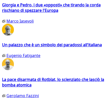
Giorgia e Pedro, i due «opposti» che tirando la corda
rischiano di spezzare l'Europa
di
Marco Iasevoli
Un palazzo che è un simbolo dei paradossi all'italiana
di
Eugenio Fatigante
La pace disarmata di Rotblat, lo scienziato che lasciò la
bomba atomica
di
Gerolamo Fazzini