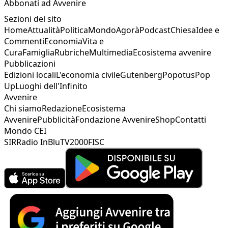
Abbonati ad Avvenire
Sezioni del sito
Home
Attualità
Politica
Mondo
Agorà
Podcast
Chiesa
Idee e
Commenti
Economia
Vita e
Cura
Famiglia
Rubriche
Multimedia
Ecosistema avvenire
Pubblicazioni
Edizioni locali
L'economia civile
Gutenberg
Popotus
Pop
Up
Luoghi dell'Infinito
Avvenire
Chi siamo
Redazione
Ecosistema
Avvenire
Pubblicità
Fondazione Avvenire
Shop
Contatti
Mondo CEI
SIR
Radio InBlu
TV2000
FISC