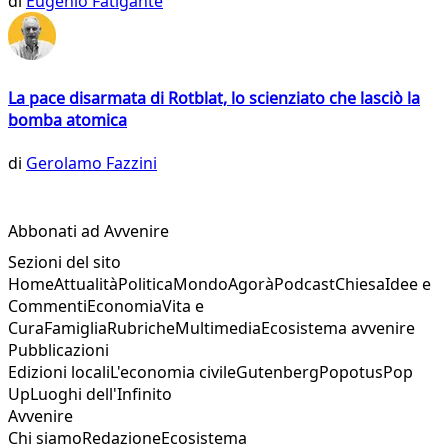
di
Eugenio Fatigante
La pace disarmata di Rotblat, lo scienziato che lasciò la
bomba atomica
di
Gerolamo Fazzini
Abbonati ad Avvenire
Sezioni del sito
Home
Attualità
Politica
Mondo
Agorà
Podcast
Chiesa
Idee e
Commenti
Economia
Vita e
Cura
Famiglia
Rubriche
Multimedia
Ecosistema avvenire
Pubblicazioni
Edizioni locali
L'economia civile
Gutenberg
Popotus
Pop
Up
Luoghi dell'Infinito
Avvenire
Chi siamo
Redazione
Ecosistema