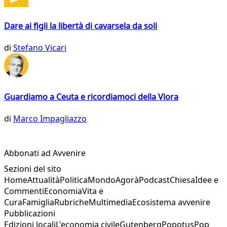
Dare ai figli la libertà di cavarsela da soli
di
Stefano Vicari
Guardiamo a Ceuta e ricordiamoci della Vlora
di
Marco Impagliazzo
Abbonati ad Avvenire
Sezioni del sito
Home
Attualità
Politica
Mondo
Agorà
Podcast
Chiesa
Idee e
Commenti
Economia
Vita e
Cura
Famiglia
Rubriche
Multimedia
Ecosistema avvenire
Pubblicazioni
Edizioni locali
L'economia civile
Gutenberg
Popotus
Pop