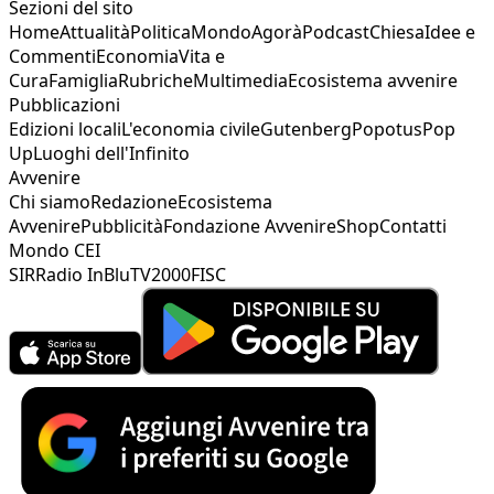
Sezioni del sito
Home
Attualità
Politica
Mondo
Agorà
Podcast
Chiesa
Idee e
Commenti
Economia
Vita e
Cura
Famiglia
Rubriche
Multimedia
Ecosistema avvenire
Pubblicazioni
Edizioni locali
L'economia civile
Gutenberg
Popotus
Pop
Up
Luoghi dell'Infinito
Avvenire
Chi siamo
Redazione
Ecosistema
Avvenire
Pubblicità
Fondazione Avvenire
Shop
Contatti
Mondo CEI
SIR
Radio InBlu
TV2000
FISC