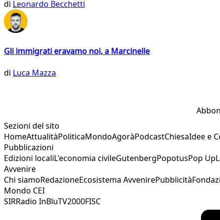
di
Leonardo Becchetti
Gli immigrati eravamo noi, a Marcinelle
di
Luca Mazza
Abbon
Sezioni del sito
Home
Attualità
Politica
Mondo
Agorà
Podcast
Chiesa
Idee e 
Pubblicazioni
Edizioni locali
L'economia civile
Gutenberg
Popotus
Pop Up
L
Avvenire
Chi siamo
Redazione
Ecosistema Avvenire
Pubblicità
Fondaz
Mondo CEI
SIR
Radio InBlu
TV2000
FISC