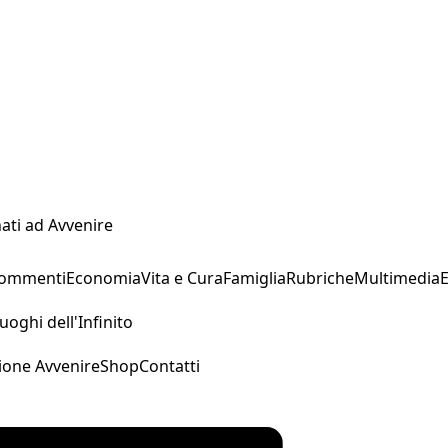
ati ad Avvenire
Commenti
Economia
Vita e Cura
Famiglia
Rubriche
Multimedia
uoghi dell'Infinito
ione Avvenire
Shop
Contatti