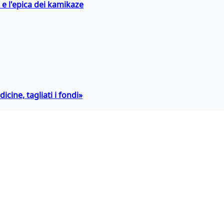
 e l'epica dei kamikaze
icine, tagliati i fondi»