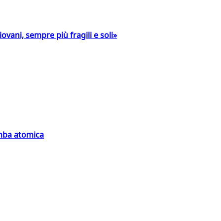
ovani, sempre più fragili e soli»
omba atomica