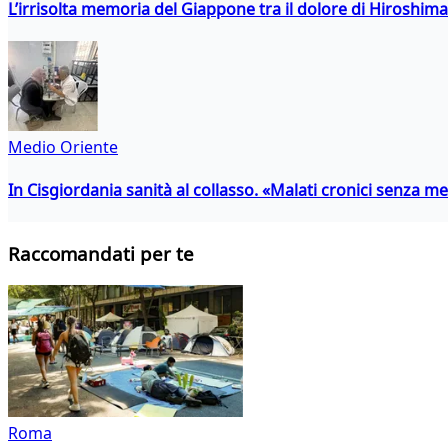
L’irrisolta memoria del Giappone tra il dolore di Hiroshima
Medio Oriente
In Cisgiordania sanità al collasso. «Malati cronici senza med
Raccomandati per te
Roma