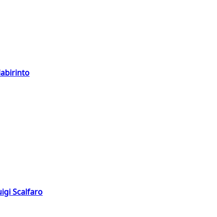
labirinto
igi Scalfaro