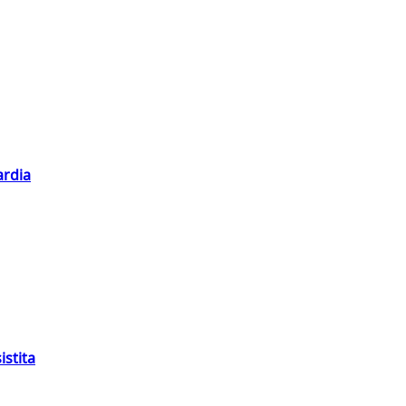
ardia
istita