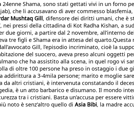
 la 24enne Shama, sono stati gettati vivi in un forno
unjab), che li accusavano di aver commesso blasfemia,
rdar Mushtaq Gill
, difensore dei diritti umani, che è s
, nei pressi della cittadina di Kot Radha Kishan, a su
er due giorni, a partire dal 2 novembre, all’interno de
eva tre figli e Shama era in attesa del quarto.Questa 
l’avvocato Gill, l’episodio incriminato, cioè la suppo
itazione del suocero, aveva preso alcuni oggetti person
no che ha assistito alla scena, in quel rogo vi sar
folla di oltre 100 persone ha preso in ostaggio i due 
a addirittura a 3-4mila persone; marito e moglie sa
ta da altri cristiani, è intervenuta constatando il dec
 tragedia, è un atto barbarico e disumano. Il mondo 
rezza tra i cristiani. Basta un’accusa per essere vitt
iù noto è senz'altro quello di
Asia Bibi
, la madre acc