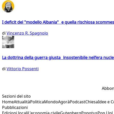
I deficit del "modello Albania" e quella rischiosa scommes
di
Vincenzo R. Spagnolo
La dottrina della guerra giusta insostenibile nell’era nucl
di
Vittorio Possenti
Abbon
Sezioni del sito
Home
Attualità
Politica
Mondo
Agorà
Podcast
Chiesa
Idee e 
Pubblicazioni
Edizioni locali
L'economia civile
Gutenberg
Popotus
Pop Up
L