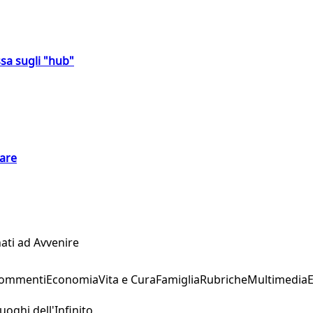
sa sugli "hub"
eare
ati ad Avvenire
Commenti
Economia
Vita e Cura
Famiglia
Rubriche
Multimedia
uoghi dell'Infinito