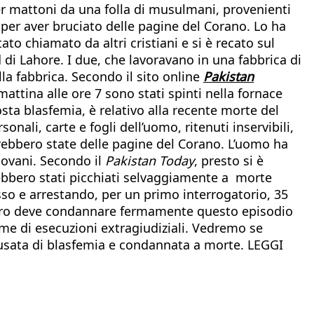
 per mattoni da una folla di musulmani, provenienti
 per aver bruciato delle pagine del Corano. Lo ha
tato chiamato da altri cristiani e si è recato sul
d di Lahore. I due, che lavoravano in una fabbrica di
lla fabbrica. Secondo il sito online
Pakistan
mattina alle ore 7 sono stati spinti nella fornace
sta blasfemia, è relativo alla recente morte del
ali, carte e fogli dell’uomo, ritenuti inservibili,
ebbero state delle pagine del Corano. L’uomo ha
giovani. Secondo il
Pakistan Today
, presto si è
rebbero stati picchiati selvaggiamente a morte
esso e arrestando, per un primo interrogatorio, 35
intero deve condannare fermamente questo episodio
ime di esecuzioni extragiudiziali. Vedremo se
usata di blasfemia e condannata a morte. LEGGI