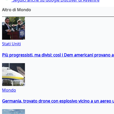
Seguici anche su Google Discover di Avvenire
Altro di Mondo
Stati Uniti
Più progressisti, ma divisi: così i Dem americani provano a 
Mondo
Germania, trovato drone con esplosivo vicino a un aereo 