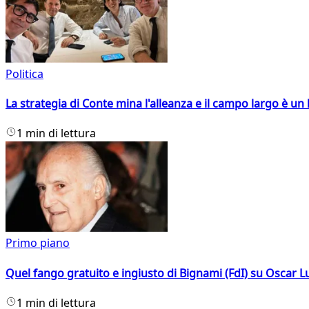
Politica
La strategia di Conte mina l'alleanza e il campo largo è un 
1 min di lettura
Primo piano
Quel fango gratuito e ingiusto di Bignami (FdI) su Oscar Lu
1 min di lettura