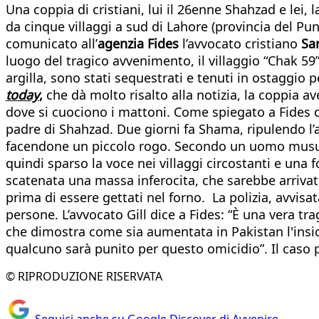
Una coppia di cristiani, lui il 26enne Shahzad e lei,
da cinque villaggi a sud di Lahore (provincia del P
comunicato all’
agenzia Fides
l’avvocato cristiano
Sa
luogo del tragico avvenimento, il villaggio “Chak 59”
argilla, sono stati sequestrati e tenuti in ostaggio p
today
,
che dà molto risalto alla notizia, la coppia av
dove si cuociono i mattoni. Come spiegato a Fides dal
padre di Shahzad. Due giorni fa Shama, ripulendo l’ab
facendone un piccolo rogo. Secondo un uomo musulma
quindi sparso la voce nei villaggi circostanti e una 
scatenata una massa inferocita, che sarebbe arrivat
prima di essere gettati nel forno. La polizia, avvisa
persone. L’avvocato Gill dice a Fides: “È una vera
che dimostra come sia aumentata in Pakistan l'insicu
qualcuno sarà punito per questo omicidio”. Il caso p
© RIPRODUZIONE RISERVATA