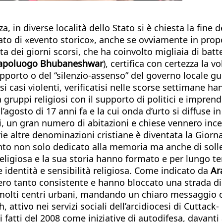
, in diverse località dello Stato si è chiesta la fine d
ato di «evento storico», anche se ovviamente in prop
a dei giorni scorsi, che ha coinvolto migliaia di batte
 capoluogo Bhubaneshwar
), certifica con certezza la 
upporto o del “silenzio-assenso” del governo locale gu
si casi violenti, verificatisi nelle scorse settimane ha
ruppi religiosi con il supporto di politici e imprendit
l’agosto di 17 anni fa e la cui onda d’urto si diffuse in
rti, un gran numero di abitazioni e chiese vennero ince
rie altre denominazioni cristiane è diventata la Giorn
nto non solo dedicato alla memoria ma anche di solle
religiosa e la sua storia hanno formato e per lungo te
identità e sensibilità religiosa. Come indicato da
Ar
umero tanto consistente e hanno bloccato una strada d
in molti centri urbani, mandando un chiaro messaggio c
, attivo nei servizi sociali dell’arcidiocesi di Cutta
atti del 2008 come iniziative di autodifesa, davanti all