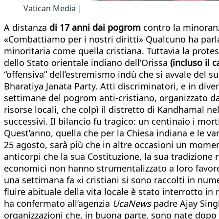
Vatican Media |
A distanza
di 17 anni dai pogrom
contro la minoranza
«Combattiamo per i nostri diritti» Qualcuno ha parl
minoritaria come quella cristiana. Tuttavia la protest
dello Stato orientale indiano dell’Orissa
(incluso il
“offensiva” dell’estremismo indù che si avvale del s
Bharatiya Janata Party. Atti discriminatori, e in diver
settimane del pogrom anti-cristiano, organizzato da g
risorse locali, che colpì il distretto di Kandhamal nel
successivi. Il bilancio fu tragico: un centinaio i mo
Quest’anno, quella che per la Chiesa indiana e le va
25 agosto, sarà più che in altre occasioni un mome
anticorpi che la sua Costituzione, la sua tradizione 
economici non hanno strumentalizzato a loro favore 
una settimana fa «i cristiani si sono raccolti in n
fluire abituale della vita locale è stato interrotto 
ha confermato all’agenzia
UcaNews
padre Ajay Singh
organizzazioni che, in buona parte, sono nate dopo i f