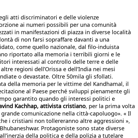
egli atti discriminatori e delle violenze
orzione ai numeri possibili per una comunità
zzati in manifestazioni di piazza in diverse località
volontà di non farsi sopraffare davanti a una
idato, come quello nazionale, dal filo-induista
nno riportato alla memoria i terribili giorni e le
ori interessati al controllo delle terre e delle
 altre regioni dell’Orissa e dell’India nei mesi
ndiate o devastate. Oltre 50mila gli sfollati.
ata della memoria per le vittime del Kandhamal, il
citazione al Paese perché sviluppi pienamente gli
mpo garantito quando gli interessi politici e
avind Kachhap, attivista cristiano
, per la prima volta
i grande comunicazione nella città-capoluogo». « Il
he i cristiani non tollereranno altre aggressioni »,
ck- Bhubaneshwar. Protagoniste sono state diverse
’inerzia della politica e della polizia a tutelare