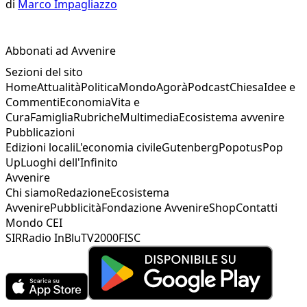
di
Marco Impagliazzo
Abbonati ad Avvenire
Sezioni del sito
Home
Attualità
Politica
Mondo
Agorà
Podcast
Chiesa
Idee e
Commenti
Economia
Vita e
Cura
Famiglia
Rubriche
Multimedia
Ecosistema avvenire
Pubblicazioni
Edizioni locali
L'economia civile
Gutenberg
Popotus
Pop
Up
Luoghi dell'Infinito
Avvenire
Chi siamo
Redazione
Ecosistema
Avvenire
Pubblicità
Fondazione Avvenire
Shop
Contatti
Mondo CEI
SIR
Radio InBlu
TV2000
FISC