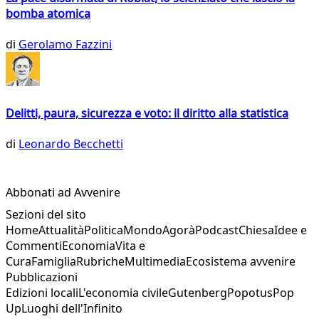
bomba atomica
di
Gerolamo Fazzini
Delitti, paura, sicurezza e voto: il diritto alla statistica
di
Leonardo Becchetti
Abbonati ad Avvenire
Sezioni del sito
Home
Attualità
Politica
Mondo
Agorà
Podcast
Chiesa
Idee e
Commenti
Economia
Vita e
Cura
Famiglia
Rubriche
Multimedia
Ecosistema avvenire
Pubblicazioni
Edizioni locali
L'economia civile
Gutenberg
Popotus
Pop
Up
Luoghi dell'Infinito