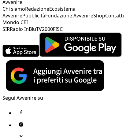
Avvenire
Chi siamo
Redazione
Ecosistema
Avvenire
Pubblicità
Fondazione Avvenire
Shop
Contatti
Mondo CEI
SIR
Radio InBlu
TV2000
FISC
Segui Avvenire su