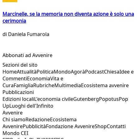
Marcinelle, se la memoria non diventa azione è solo una
cerimonia
di
Daniela Fumarola
Abbonati ad Avvenire
Sezioni del sito
Home
Attualità
Politica
Mondo
Agorà
Podcast
Chiesa
Idee e
Commenti
Economia
Vita e
Cura
Famiglia
Rubriche
Multimedia
Ecosistema avvenire
Pubblicazioni
Edizioni locali
L'economia civile
Gutenberg
Popotus
Pop
Up
Luoghi dell'Infinito
Avvenire
Chi siamo
Redazione
Ecosistema
Avvenire
Pubblicità
Fondazione Avvenire
Shop
Contatti
Mondo CEI