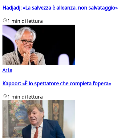
Hadjadj: «La salvezza è alleanza, non salvataggio»
1 min di lettura
Arte
Kapoor: «È lo spettatore che completa l’opera»
1 min di lettura