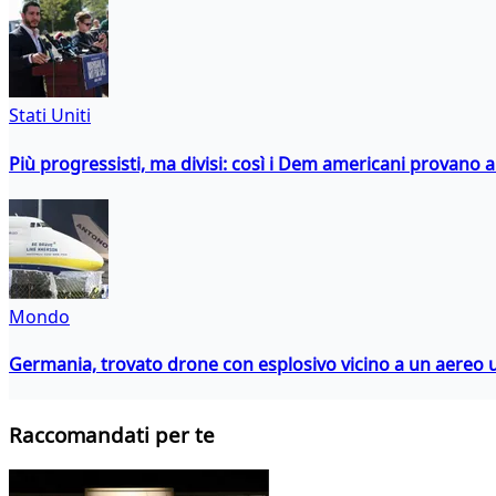
Stati Uniti
Più progressisti, ma divisi: così i Dem americani provano a 
Mondo
Germania, trovato drone con esplosivo vicino a un aereo 
Raccomandati per te