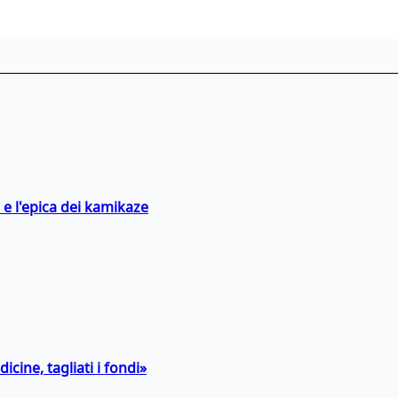
 e l'epica dei kamikaze
icine, tagliati i fondi»