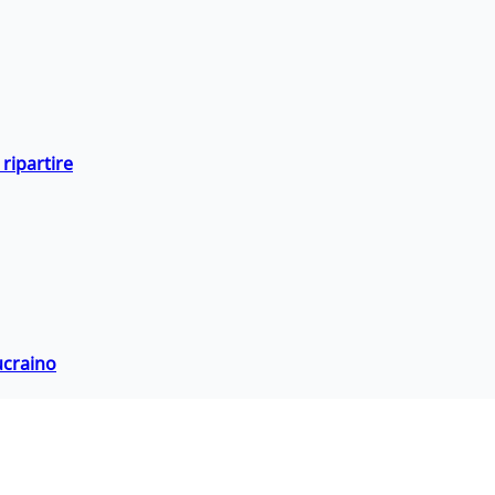
ripartire
ucraino