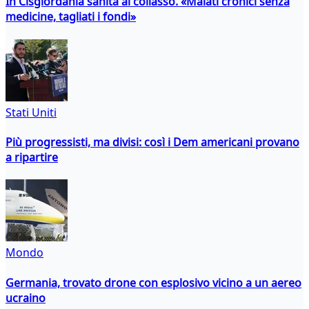
In Cisgiordania sanità al collasso. «Malati cronici senza
medicine, tagliati i fondi»
Stati Uniti
Più progressisti, ma divisi: così i Dem americani provano
a ripartire
Mondo
Germania, trovato drone con esplosivo vicino a un aereo
ucraino