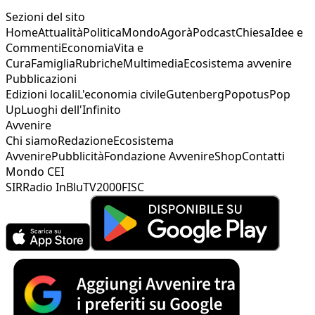
Sezioni del sito
Home
Attualità
Politica
Mondo
Agorà
Podcast
Chiesa
Idee e
Commenti
Economia
Vita e
Cura
Famiglia
Rubriche
Multimedia
Ecosistema avvenire
Pubblicazioni
Edizioni locali
L'economia civile
Gutenberg
Popotus
Pop
Up
Luoghi dell'Infinito
Avvenire
Chi siamo
Redazione
Ecosistema
Avvenire
Pubblicità
Fondazione Avvenire
Shop
Contatti
Mondo CEI
SIR
Radio InBlu
TV2000
FISC