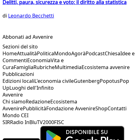
Delitti, paura, sicurezza e voto: il diritto alla statistica
di
Leonardo Becchetti
Abbonati ad Avvenire
Sezioni del sito
Home
Attualità
Politica
Mondo
Agorà
Podcast
Chiesa
Idee e
Commenti
Economia
Vita e
Cura
Famiglia
Rubriche
Multimedia
Ecosistema avvenire
Pubblicazioni
Edizioni locali
L'economia civile
Gutenberg
Popotus
Pop
Up
Luoghi dell'Infinito
Avvenire
Chi siamo
Redazione
Ecosistema
Avvenire
Pubblicità
Fondazione Avvenire
Shop
Contatti
Mondo CEI
SIR
Radio InBlu
TV2000
FISC