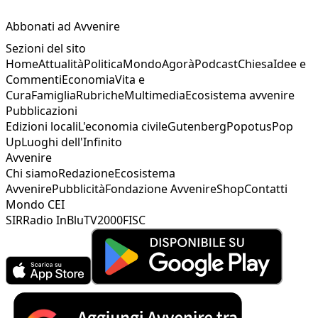
Abbonati ad Avvenire
Sezioni del sito
Home
Attualità
Politica
Mondo
Agorà
Podcast
Chiesa
Idee e
Commenti
Economia
Vita e
Cura
Famiglia
Rubriche
Multimedia
Ecosistema avvenire
Pubblicazioni
Edizioni locali
L'economia civile
Gutenberg
Popotus
Pop
Up
Luoghi dell'Infinito
Avvenire
Chi siamo
Redazione
Ecosistema
Avvenire
Pubblicità
Fondazione Avvenire
Shop
Contatti
Mondo CEI
SIR
Radio InBlu
TV2000
FISC