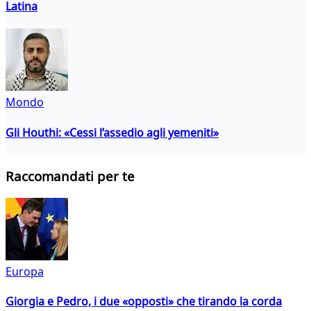
Latina
Mondo
Gli Houthi: «Cessi l’assedio agli yemeniti»
Raccomandati per te
Europa
Giorgia e Pedro, i due «opposti» che tirando la corda