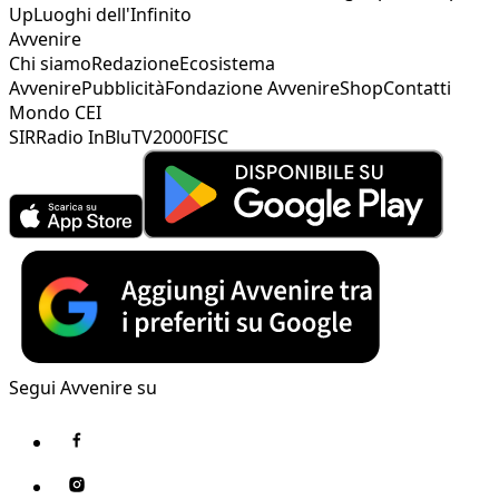
Up
Luoghi dell'Infinito
Avvenire
Chi siamo
Redazione
Ecosistema
Avvenire
Pubblicità
Fondazione Avvenire
Shop
Contatti
Mondo CEI
SIR
Radio InBlu
TV2000
FISC
Segui Avvenire su