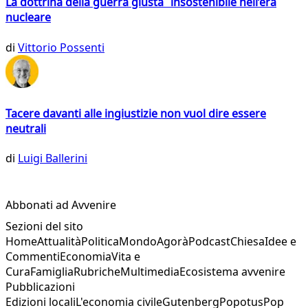
La dottrina della guerra giusta insostenibile nell’era
nucleare
di
Vittorio Possenti
Tacere davanti alle ingiustizie non vuol dire essere
neutrali
di
Luigi Ballerini
Abbonati ad Avvenire
Sezioni del sito
Home
Attualità
Politica
Mondo
Agorà
Podcast
Chiesa
Idee e
Commenti
Economia
Vita e
Cura
Famiglia
Rubriche
Multimedia
Ecosistema avvenire
Pubblicazioni
Edizioni locali
L'economia civile
Gutenberg
Popotus
Pop