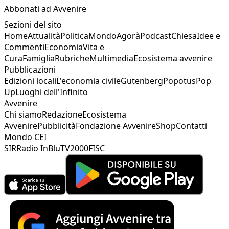
Abbonati ad Avvenire
Sezioni del sito
Home
Attualità
Politica
Mondo
Agorà
Podcast
Chiesa
Idee e
Commenti
Economia
Vita e
Cura
Famiglia
Rubriche
Multimedia
Ecosistema avvenire
Pubblicazioni
Edizioni locali
L'economia civile
Gutenberg
Popotus
Pop
Up
Luoghi dell'Infinito
Avvenire
Chi siamo
Redazione
Ecosistema
Avvenire
Pubblicità
Fondazione Avvenire
Shop
Contatti
Mondo CEI
SIR
Radio InBlu
TV2000
FISC